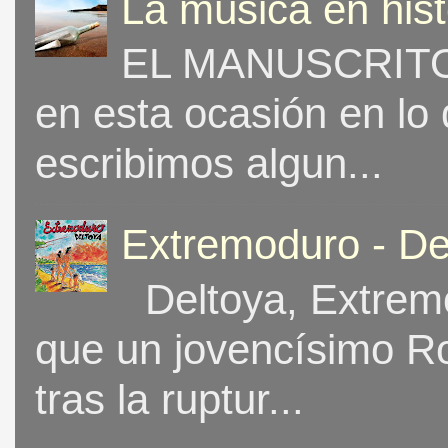
La música en his
EL MANUSCRITO 
en esta ocasión en lo
escribimos algun...
Extremoduro - De
Deltoya, Extremo
que un jovencísimo Ro
tras la ruptur...