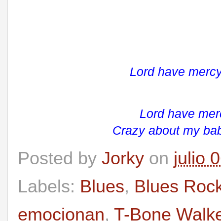
Lord have mercy
Lord have merc
Crazy about my bab
Posted by
Jorky
on
julio 
Labels:
Blues
,
Blues Roc
emocionan
,
T-Bone Walk