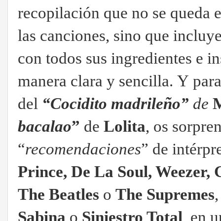
recopilación
que
no se queda 
las canciones, sino que incluye
con todos sus ingredientes e i
manera clara y sencilla.
Y
para
del
“Cocidito madrileño”
de
M
bacalao
”
de
Lolita
, os sorpre
“
recomendaciones
” de intérp
Prince, De La Soul, Weezer, 
The Beatles
o
The Supremes
Sabina
o
Siniestro Total
, en 