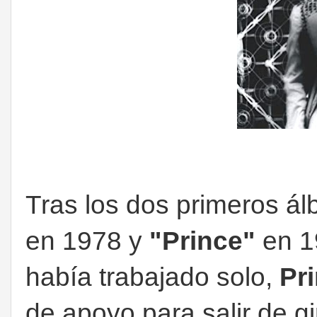
Tras los dos primeros ál
en 1978 y
"Prince"
en 1
había trabajado solo,
Pr
de apoyo para salir de g