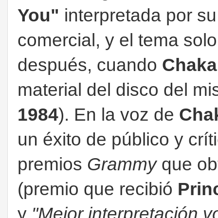
You"
interpretada por su
comercial, y el tema sol
después, cuando
Chaka
material del disco del m
1984
). En la voz de
Cha
un éxito de público y cr
premios
Grammy
que ob
(premio que recibió
Prin
y
"Mejor interpretación 