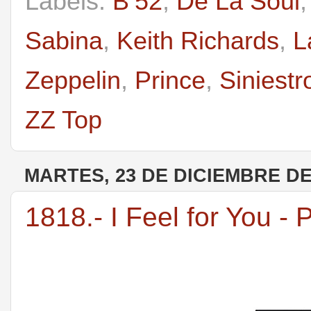
Labels:
B’52
,
De La Soul
Sabina
,
Keith Richards
,
L
Zeppelin
,
Prince
,
Siniestr
ZZ Top
MARTES, 23 DE DICIEMBRE DE
1818.- I Feel for You - 