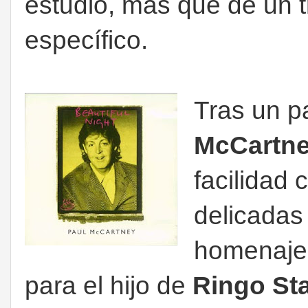
estudio, más que de un t
específico.
Tras un p
McCartn
facilidad 
delicada
homenaje
para el hijo de
Ringo Sta