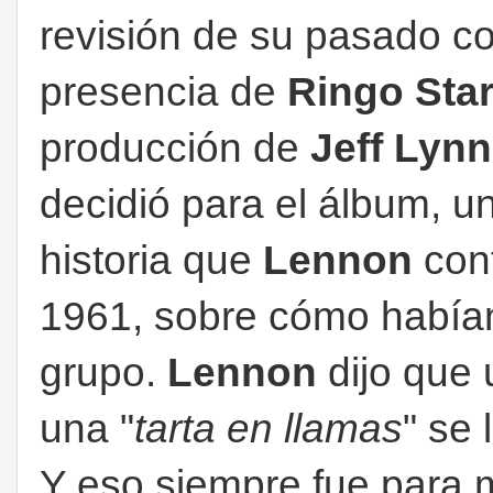
revisión de su pasado c
presencia de
Ringo Star
producción de
Jeff Lyn
decidió para el álbum, u
historia que
Lennon
cont
1961, sobre cómo habían
grupo.
Lennon
dijo que 
una "
tarta en llamas
" se
Y eso siempre fue para m