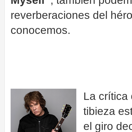
Myself”
, también podem
reverberaciones del héro
conocemos.
La crític
tibieza es
el giro de