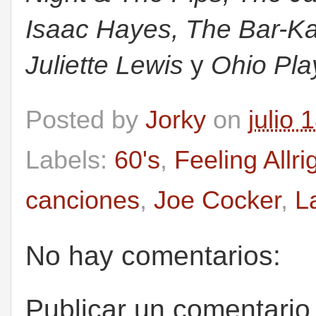
Isaac Hayes, The Bar-Kays
Juliette Lewis
y
Ohio Pla
Posted by
Jorky
on
julio 
Labels:
60's
,
Feeling Allri
canciones
,
Joe Cocker
,
L
No hay comentarios:
Publicar un comentario