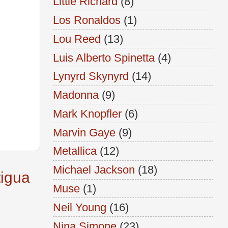
Little Richard
(8)
Los Ronaldos
(1)
Lou Reed
(13)
Luis Alberto Spinetta
(4)
Lynyrd Skynyrd
(14)
Madonna
(9)
Mark Knopfler
(6)
Marvin Gaye
(9)
Metallica
(12)
Michael Jackson
(18)
tigua
Muse
(1)
Neil Young
(16)
Nina Simone
(23)