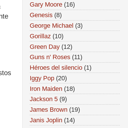
Gary Moore
(16)
c
Genesis
(8)
nte
George Michael
(3)
Gorillaz
(10)
Green Day
(12)
Guns n' Roses
(11)
Héroes del silencio
(1)
stos
Iggy Pop
(20)
Iron Maiden
(18)
Jackson 5
(9)
James Brown
(19)
Janis Joplin
(14)