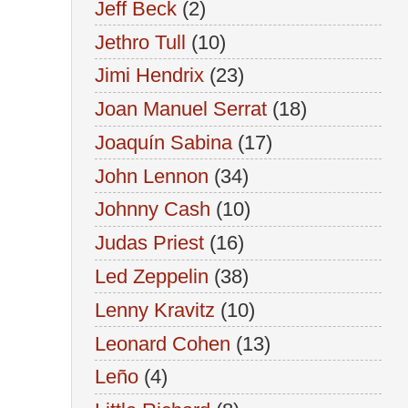
Jeff Beck
(2)
Jethro Tull
(10)
Jimi Hendrix
(23)
Joan Manuel Serrat
(18)
Joaquín Sabina
(17)
John Lennon
(34)
Johnny Cash
(10)
Judas Priest
(16)
Led Zeppelin
(38)
Lenny Kravitz
(10)
Leonard Cohen
(13)
Leño
(4)