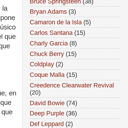
Bruce Springsteen
(38)
 la
Bryan Adams
(3)
supone
Camaron de la Isla
(5)
músico
Carlos Santana
(15)
el que
Charly Garcia
(8)
 que
Chuck Berry
(15)
Coldplay
(2)
Coque Malla
(15)
Creedence Clearwater Revival
(20)
ue, en
 que
David Bowie
(74)
s que
Deep Purple
(36)
Def Leppard
(2)