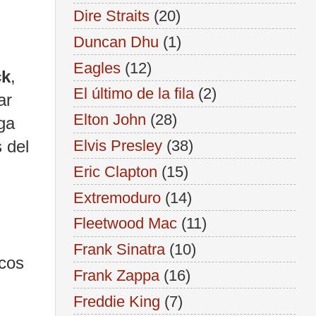
Dire Straits
(20)
Duncan Dhu
(1)
Eagles
(12)
ck
,
El último de la fila
(2)
ar
Elton John
(28)
ga
Elvis Presley
(38)
 del
Eric Clapton
(15)
Extremoduro
(14)
Fleetwood Mac
(11)
Frank Sinatra
(10)
scos
Frank Zappa
(16)
Freddie King
(7)