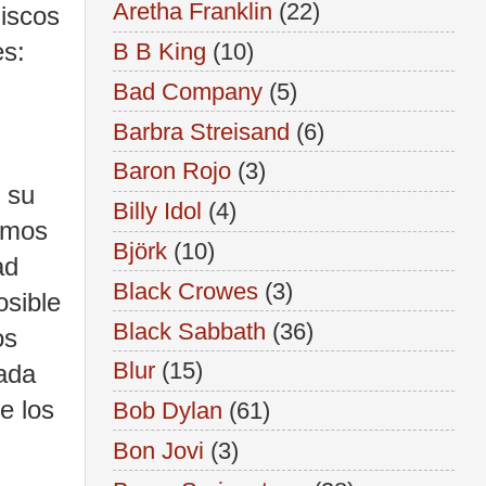
Aretha Franklin
(22)
discos
es:
B B King
(10)
Bad Company
(5)
Barbra Streisand
(6)
Baron Rojo
(3)
,
su
Billy Idol
(4)
amos
Björk
(10)
ad
Black Crowes
(3)
osible
Black Sabbath
(36)
os
Blur
(15)
cada
e los
Bob Dylan
(61)
Bon Jovi
(3)