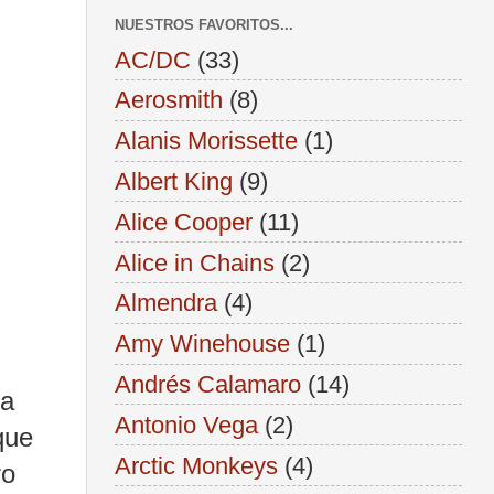
NUESTROS FAVORITOS...
AC/DC
(33)
Aerosmith
(8)
Alanis Morissette
(1)
Albert King
(9)
Alice Cooper
(11)
Alice in Chains
(2)
Almendra
(4)
Amy Winehouse
(1)
Andrés Calamaro
(14)
la
Antonio Vega
(2)
que
Arctic Monkeys
(4)
ro