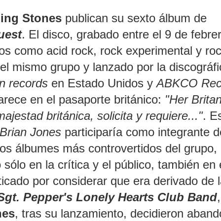
ling Stones
publican su sexto álbum de
uest
. El disco, grabado entre el 9 de febrer
os como acid rock, rock experimental y ro
 el mismo grupo y lanzado por la discográfi
n records
en Estado Unidos y
ABKCO Rec
parece en el pasaporte británico:
"Her Brita
ajestad británica, solicita y requiere..."
. E
Brian Jones
participaría como integrante d
os álbumes más controvertidos del grupo,
lo en la crítica y el público, también en 
icado por considerar que era derivado de 
Sgt. Pepper's Lonely Hearts Club Band
,
nes
, tras su lanzamiento, decidieron aban