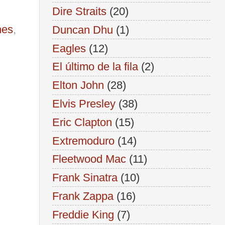
Dire Straits
(20)
nes
,
Duncan Dhu
(1)
Eagles
(12)
El último de la fila
(2)
Elton John
(28)
Elvis Presley
(38)
Eric Clapton
(15)
Extremoduro
(14)
Fleetwood Mac
(11)
Frank Sinatra
(10)
Frank Zappa
(16)
Freddie King
(7)