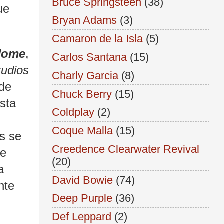
Bruce Springsteen
(38)
ue
Bryan Adams
(3)
Camaron de la Isla
(5)
 Home
,
Carlos Santana
(15)
tudios
Charly Garcia
(8)
 de
Chuck Berry
(15)
esta
Coldplay
(2)
Coque Malla
(15)
s se
Creedence Clearwater Revival
de
(20)
a
David Bowie
(74)
nte
Deep Purple
(36)
Def Leppard
(2)