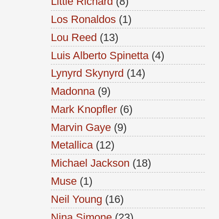
Little Richard
(8)
Los Ronaldos
(1)
Lou Reed
(13)
Luis Alberto Spinetta
(4)
Lynyrd Skynyrd
(14)
Madonna
(9)
Mark Knopfler
(6)
Marvin Gaye
(9)
Metallica
(12)
Michael Jackson
(18)
Muse
(1)
Neil Young
(16)
Nina Simone
(23)