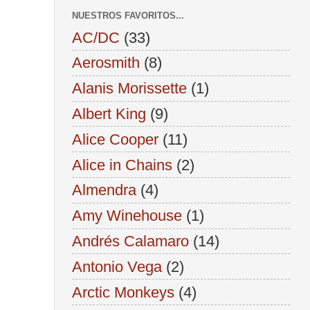
NUESTROS FAVORITOS...
AC/DC
(33)
Aerosmith
(8)
Alanis Morissette
(1)
Albert King
(9)
Alice Cooper
(11)
Alice in Chains
(2)
Almendra
(4)
Amy Winehouse
(1)
Andrés Calamaro
(14)
Antonio Vega
(2)
Arctic Monkeys
(4)