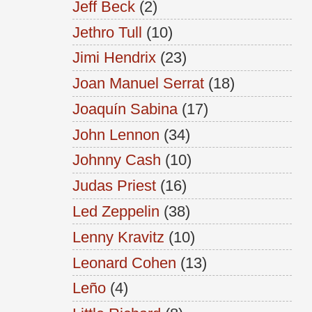
Jeff Beck
(2)
Jethro Tull
(10)
Jimi Hendrix
(23)
Joan Manuel Serrat
(18)
Joaquín Sabina
(17)
John Lennon
(34)
Johnny Cash
(10)
Judas Priest
(16)
Led Zeppelin
(38)
Lenny Kravitz
(10)
Leonard Cohen
(13)
Leño
(4)