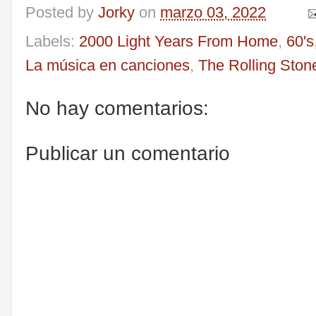
Posted by
Jorky
on
marzo 03, 2022
Labels:
2000 Light Years From Home
,
60's
La música en canciones
,
The Rolling Ston
No hay comentarios:
Publicar un comentario