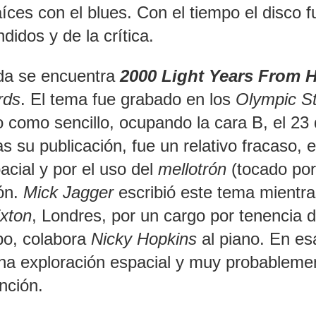
raíces con el blues. Con el tiempo el disco f
idos y de la crítica.
nda se encuentra
2000 Light Years From
rds
. El tema fue grabado en los
Olympic S
o como sencillo, ocupando la cara B, el 23
s su publicación, fue un relativo fracaso, 
cial y por el uso del
mellotrón
(tocado por
ón.
Mick Jagger
escribió este tema mientra
ixton
, Londres, por un cargo por tenencia 
po, colabora
Nicky Hopkins
al piano. En es
na exploración espacial y muy probableme
nción.