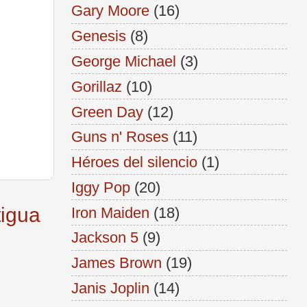
Gary Moore
(16)
Genesis
(8)
George Michael
(3)
Gorillaz
(10)
Green Day
(12)
Guns n' Roses
(11)
Héroes del silencio
(1)
Iggy Pop
(20)
tigua
Iron Maiden
(18)
Jackson 5
(9)
James Brown
(19)
Janis Joplin
(14)