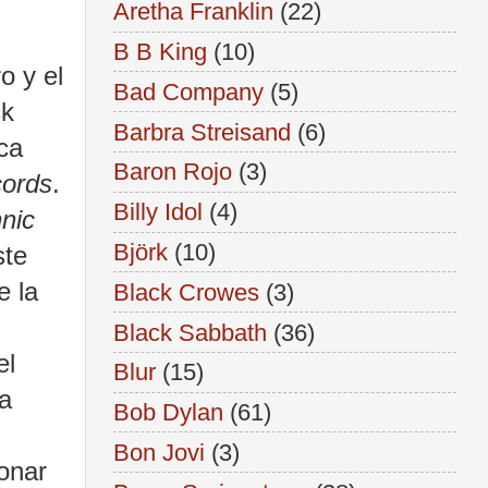
Aretha Franklin
(22)
B B King
(10)
o y el
Bad Company
(5)
ck
Barbra Streisand
(6)
ca
Baron Rojo
(3)
ords
.
Billy Idol
(4)
nnic
Björk
(10)
ste
e la
Black Crowes
(3)
Black Sabbath
(36)
el
Blur
(15)
la
Bob Dylan
(61)
Bon Jovi
(3)
donar