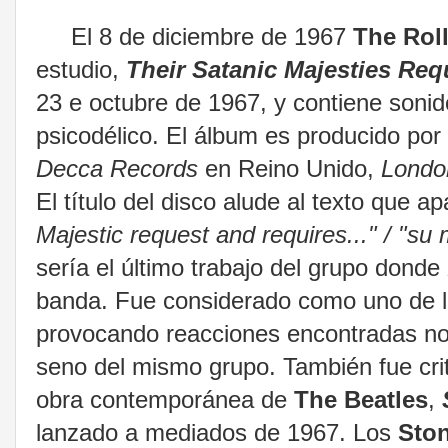
El 8 de diciembre de 1967
The Rol
estudio,
Their Satanic Majesties Req
23 e octubre de 1967, y contiene sonid
psicodélico. El álbum es producido por
Decca Records
en Reino Unido,
Londo
El título del disco alude al texto que a
Majestic request and requires..." / "su m
sería el último trabajo del grupo donde
banda. Fue considerado como uno de l
provocando reacciones encontradas no só
seno del mismo grupo. También fue crit
obra contemporánea de
The Beatles
,
lanzado a mediados de 1967. Los
Sto