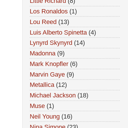
Little Richard
(8)
Los Ronaldos
(1)
Lou Reed
(13)
Luis Alberto Spinetta
(4)
Lynyrd Skynyrd
(14)
Madonna
(9)
Mark Knopfler
(6)
Marvin Gaye
(9)
Metallica
(12)
Michael Jackson
(18)
Muse
(1)
Neil Young
(16)
Nina Simone
(23)