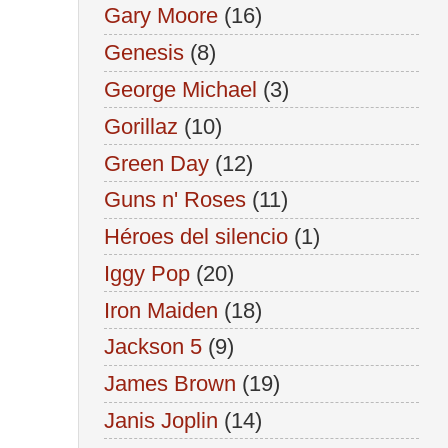
Gary Moore
(16)
Genesis
(8)
George Michael
(3)
Gorillaz
(10)
Green Day
(12)
Guns n' Roses
(11)
Héroes del silencio
(1)
Iggy Pop
(20)
Iron Maiden
(18)
Jackson 5
(9)
James Brown
(19)
Janis Joplin
(14)