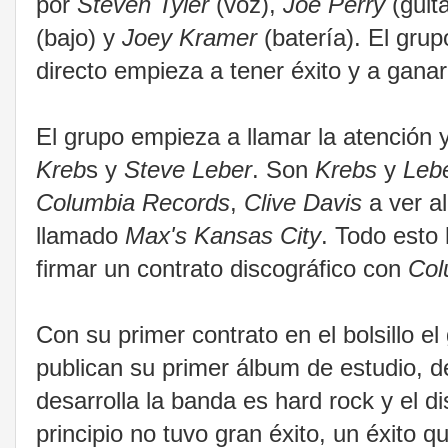
por
Steven Tyler
(voz),
Joe Perry
(guit
(bajo) y
Joey Kramer
(batería). El grup
directo empieza a tener éxito y a ganar 
El grupo empieza a llamar la atención 
Kreb
s y
Steve Leber
. Son
Krebs
y
Leb
Columbia Records
,
Clive Davis
a ver a
llamado
Max's Kansas City
. Todo esto
firmar un contrato discográfico con
Col
Con su primer contrato en el bolsillo e
publican su primer álbum de estudio, 
desarrolla la banda es hard rock y el di
principio no tuvo gran éxito, un éxito 