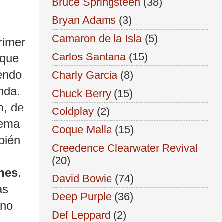
Bruce Springsteen
(38)
Bryan Adams
(3)
Camaron de la Isla
(5)
rimer
Carlos Santana
(15)
 que
endo
Charly Garcia
(8)
nda.
Chuck Berry
(15)
n, de
Coldplay
(2)
tema
Coque Malla
(15)
bién
Creedence Clearwater Revival
(20)
nes
.
David Bowie
(74)
as
Deep Purple
(36)
 no
Def Leppard
(2)
.