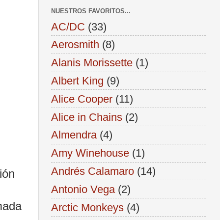
NUESTROS FAVORITOS...
AC/DC
(33)
Aerosmith
(8)
Alanis Morissette
(1)
Albert King
(9)
Alice Cooper
(11)
Alice in Chains
(2)
Almendra
(4)
Amy Winehouse
(1)
Andrés Calamaro
(14)
ión
Antonio Vega
(2)
mada
Arctic Monkeys
(4)