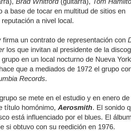
arra),
Brad Whitford
(guitarra),
Tom Hamilt
o a base de tocar en multitud de sitios en
reputación a nivel local.
y firma un contrato de representación con
er
los que invitan al presidente de la discog
l grupo en un local nocturno de Nueva York
 hace que a mediados de 1972 el grupo co
umbia Records
.
l grupo se mete en el estudio y en enero d
de título homónimo,
Aerosmith
. El sonido 
sco está influenciado por el blues. El álbu
que si obtuvo con su reedición en 1976.