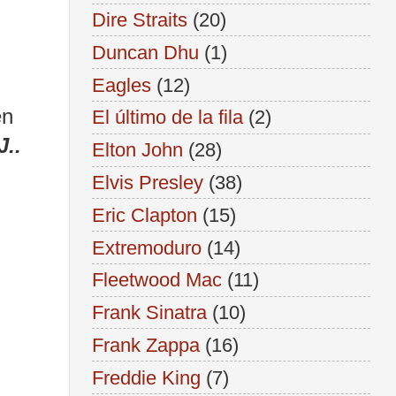
Dire Straits
(20)
Duncan Dhu
(1)
Eagles
(12)
én
El último de la fila
(2)
J..
Elton John
(28)
Elvis Presley
(38)
Eric Clapton
(15)
Extremoduro
(14)
Fleetwood Mac
(11)
Frank Sinatra
(10)
Frank Zappa
(16)
Freddie King
(7)