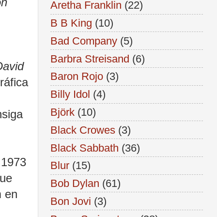
on
Aretha Franklin
(22)
B B King
(10)
Bad Company
(5)
Barbra Streisand
(6)
David
Baron Rojo
(3)
ráfica
Billy Idol
(4)
Björk
(10)
nsiga
Black Crowes
(3)
Black Sabbath
(36)
e 1973
Blur
(15)
que
Bob Dylan
(61)
m en
Bon Jovi
(3)