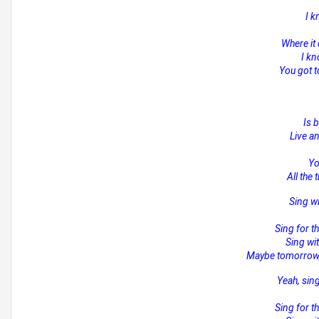
I 
Where it
I kn
You got t
Is 
Live a
Yo
All the
Sing wi
Sing for th
Sing with
Maybe tomorrow, 
Yeah, sing
Sing for th