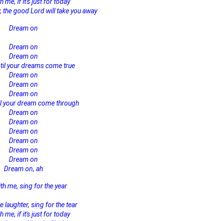
 me, if it's just for today
the good Lord will take you away
Dream on
Dream on
Dream on
il your dreams come true
Dream on
Dream on
Dream on
l your dream come through
Dream on
Dream on
Dream on
Dream on
Dream on
Dream on
Dream on, ah
th me, sing for the year
e laughter, sing for the tear
 me, if it's just for today