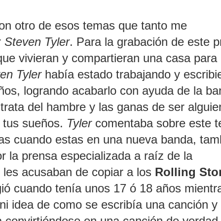
con otro de esos temas que tanto me
r
Steven Tyler
. Para la grabación de este p
que vivieran y compartieran una casa para
en Tyler
había estado trabajando y escribi
ños, logrando acabarlo con ayuda de la ba
trata del hambre y las ganas de ser alguie
 tus sueños.
Tyler
comentaba sobre este 
tas cuando estas en una nueva banda, tam
r la prensa especializada a raíz de la
 les acusaban de copiar a los
Rolling Sto
ió cuando tenía unos 17 ó 18 años mientr
 ni idea de como se escribía una canción y
a convirtiéndose en una canción de verdad