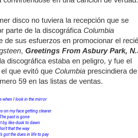
mer disco no tuviera la recepción que se
 parte de la discográfica
Columbia
e de sus esfuerzos en promocionar el reci
gsteen
,
Greetings From Asbury Park, N.
a discográfica estaba en peligro, y fue el
el que evitó que
Columbia
prescindiera de
úmero 59 en las listas de ventas.
e when I look in the mirror
nes on my face getting clearer
The past is gone
t by, like dusk to dawn
Isn't that the way
 got the dues in life to pay