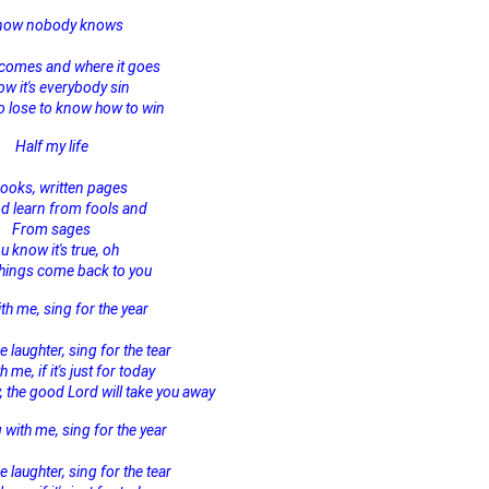
know nobody knows
 comes and where it goes
ow it's everybody sin
o lose to know how to win
Half my life
books, written pages
nd learn from fools and
From sages
u know it's true, oh
 things come back to you
th me, sing for the year
e laughter, sing for the tear
 me, if it's just for today
the good Lord will take you away
 with me, sing for the year
e laughter, sing for the tear