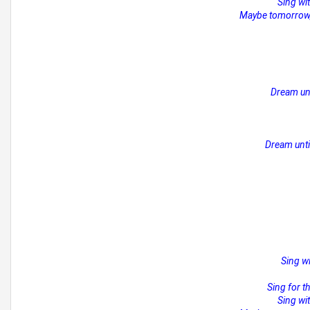
Sing with
Maybe tomorrow, 
Dream unt
Dream unti
Sing wi
Sing for th
Sing with