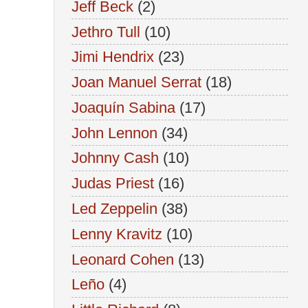
Jeff Beck
(2)
Jethro Tull
(10)
Jimi Hendrix
(23)
Joan Manuel Serrat
(18)
Joaquín Sabina
(17)
John Lennon
(34)
Johnny Cash
(10)
Judas Priest
(16)
Led Zeppelin
(38)
Lenny Kravitz
(10)
Leonard Cohen
(13)
Leño
(4)