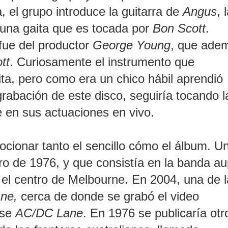
, el grupo introduce la guitarra de
Angus
, 
 una gaita que es tocada por
Bon Scott
.
 fue del productor
George Young
, que ade
tt
. Curiosamente el instrumento que
aita, pero como era un chico hábil aprendió
grabación de este disco, seguiría tocando l
e en sus actuaciones en vivo.
onar tanto el sencillo cómo el álbum. U
ro de 1976, y que consistía en la banda a
el centro de Melbourne. En 2004, una de l
ane,
cerca de donde se grabó el video
rse
AC/DC Lane
.
En 1976 se publicaría otr