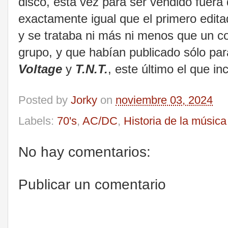
disco, esta vez para ser vendido fuera 
exactamente igual que el primero edita
y se trataba ni más ni menos que un co
grupo, y que habían publicado sólo par
Voltage
y
T.N.T.
, este último el que i
Posted by
Jorky
on
noviembre 03, 2024
Labels:
70's
,
AC/DC
,
Historia de la músic
No hay comentarios:
Publicar un comentario