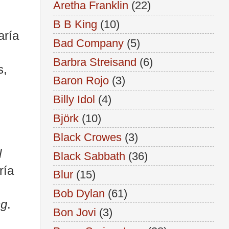
Aretha Franklin
(22)
B B King
(10)
aría
Bad Company
(5)
Barbra Streisand
(6)
s,
Baron Rojo
(3)
Billy Idol
(4)
Björk
(10)
Black Crowes
(3)
l
Black Sabbath
(36)
ría
Blur
(15)
Bob Dylan
(61)
ng
.
Bon Jovi
(3)