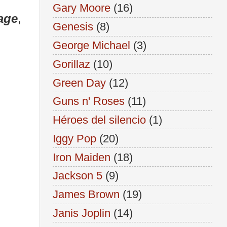
Gary Moore
(16)
age
,
Genesis
(8)
George Michael
(3)
Gorillaz
(10)
Green Day
(12)
Guns n' Roses
(11)
Héroes del silencio
(1)
Iggy Pop
(20)
Iron Maiden
(18)
Jackson 5
(9)
James Brown
(19)
Janis Joplin
(14)