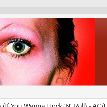
p (If You Wanna Rock 'N' Roll) - AC