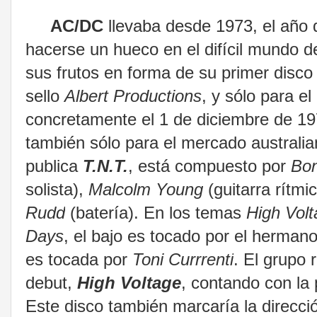
AC/DC
llevaba desde 1973, el año 
hacerse un hueco en el difícil mundo de
sus frutos en forma de su primer disco
sello
Albert Productions
, y sólo para 
concretamente el 1 de diciembre de 197
también sólo para el mercado australi
publica
T.N.T.
, está compuesto por
Bon
solista),
Malcolm Young
(guitarra rítmi
Rudd
(batería). En los temas
High Vol
Days
, el bajo es tocado por el herma
es tocada por
Toni Currrenti
. El grupo 
debut,
High Voltage
, contando con la
Este disco también marcaría la direcció