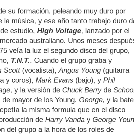
de su formación, peleando muy duro por
 la música, y ese año tanto trabajo duro d
 de estudio,
High Voltage
, lanzado por el
el mercado australiano. Unos meses despué
5 veía la luz el segundo disco del grupo,
ano,
T.N.T.
.
Cuando el grupo graba y
 Scott
(vocalista),
Angus Young
(guitarra
ca y coros),
Mark Evans
(bajo), y
Phil
tage
, y la versión de
Chuck Berry
de
Schoo
no de mayor de los Young,
George
, y la bate
repetía la misma formula que en el disco
 producción de
Harry Vanda
y
George You
n del grupo a la hora de los roles de