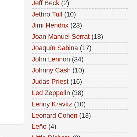
Jeff Beck
(2)
Jethro Tull
(10)
Jimi Hendrix
(23)
Joan Manuel Serrat
(18)
Joaquín Sabina
(17)
John Lennon
(34)
Johnny Cash
(10)
Judas Priest
(16)
Led Zeppelin
(38)
Lenny Kravitz
(10)
Leonard Cohen
(13)
Leño
(4)