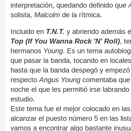
interpretación, quedando definido que
solista,
Malcolm
de la rítmica.
Incluido en
T.N.T.
y abriendo además e
Top (If You Wanna Rock 'N' Roll
)
, t
hermanos
Young
. Es un tema autobiogr
que pasar la banda, tocando en locale
hasta que la banda despegó y empezó 
respecto
Angus Young
comentaba que f
noche el que les permitió irse labrando
estudio.
Este tema fue el mejor colocado en las
alcanzar el puesto número 5 en las list
vamos a encontrar algo bastante inusua