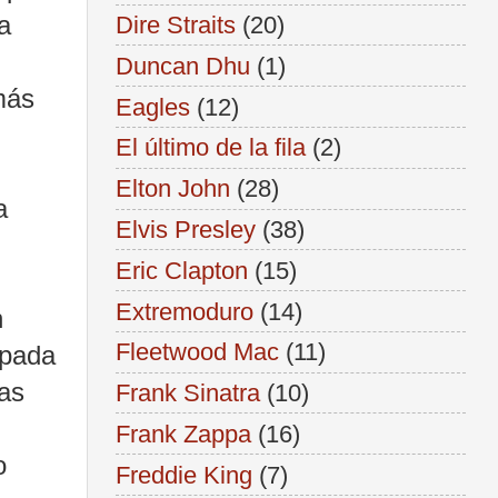
la
Dire Straits
(20)
Duncan Dhu
(1)
más
Eagles
(12)
El último de la fila
(2)
Elton John
(28)
a
Elvis Presley
(38)
Eric Clapton
(15)
Extremoduro
(14)
n
Fleetwood Mac
(11)
upada
as
Frank Sinatra
(10)
Frank Zappa
(16)
o
Freddie King
(7)