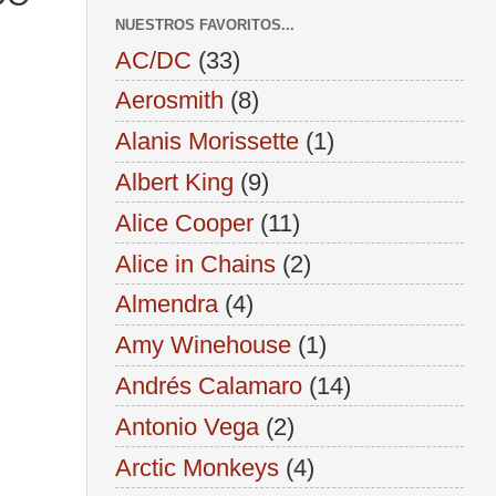
NUESTROS FAVORITOS...
AC/DC
(33)
Aerosmith
(8)
Alanis Morissette
(1)
Albert King
(9)
Alice Cooper
(11)
Alice in Chains
(2)
Almendra
(4)
Amy Winehouse
(1)
Andrés Calamaro
(14)
Antonio Vega
(2)
Arctic Monkeys
(4)