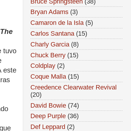
Bruce Springsteen
(38)
Bryan Adams
(3)
Camaron de la Isla
(5)
 The
Carlos Santana
(15)
Charly Garcia
(8)
e tuvo
Chuck Berry
(15)
e
Coldplay
(2)
 este
Coque Malla
(15)
tras
Creedence Clearwater Revival
(20)
David Bowie
(74)
ndo
Deep Purple
(36)
Def Leppard
(2)
 que