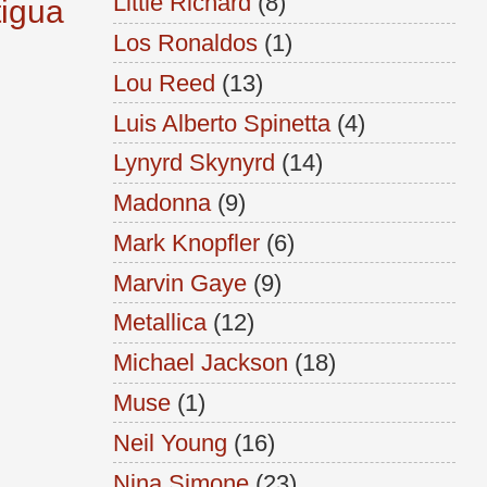
Little Richard
(8)
tigua
Los Ronaldos
(1)
Lou Reed
(13)
Luis Alberto Spinetta
(4)
Lynyrd Skynyrd
(14)
Madonna
(9)
Mark Knopfler
(6)
Marvin Gaye
(9)
Metallica
(12)
Michael Jackson
(18)
Muse
(1)
Neil Young
(16)
Nina Simone
(23)