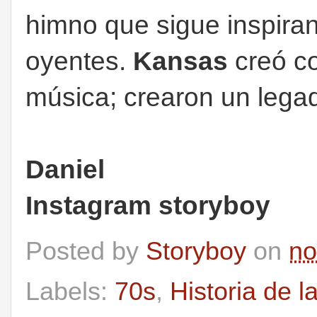
himno que sigue inspira
oyentes.
Kansas
creó co
música; crearon un lega
Daniel
Instagram storyboy
Posted by
Storyboy
on
no
Labels:
70s
,
Historia de 