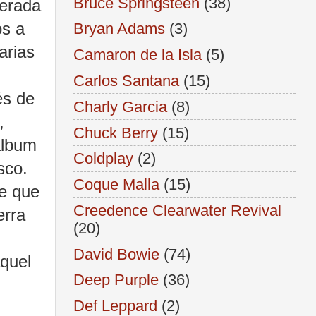
Bruce Springsteen
(38)
derada
os a
Bryan Adams
(3)
arias
Camaron de la Isla
(5)
Carlos Santana
(15)
és de
Charly Garcia
(8)
,
Chuck Berry
(15)
álbum
Coldplay
(2)
sco.
Coque Malla
(15)
te que
Creedence Clearwater Revival
erra
(20)
David Bowie
(74)
aquel
Deep Purple
(36)
Def Leppard
(2)