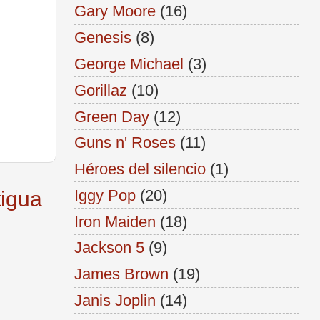
Gary Moore
(16)
Genesis
(8)
George Michael
(3)
Gorillaz
(10)
Green Day
(12)
Guns n' Roses
(11)
Héroes del silencio
(1)
Iggy Pop
(20)
tigua
Iron Maiden
(18)
Jackson 5
(9)
James Brown
(19)
Janis Joplin
(14)