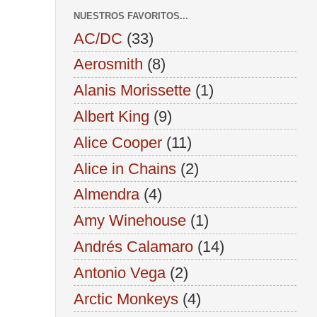
NUESTROS FAVORITOS...
AC/DC
(33)
Aerosmith
(8)
Alanis Morissette
(1)
Albert King
(9)
Alice Cooper
(11)
Alice in Chains
(2)
Almendra
(4)
Amy Winehouse
(1)
Andrés Calamaro
(14)
Antonio Vega
(2)
Arctic Monkeys
(4)