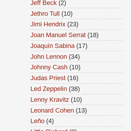
Jeff Beck
(2)
Jethro Tull
(10)
Jimi Hendrix
(23)
Joan Manuel Serrat
(18)
Joaquín Sabina
(17)
John Lennon
(34)
Johnny Cash
(10)
Judas Priest
(16)
Led Zeppelin
(38)
Lenny Kravitz
(10)
Leonard Cohen
(13)
Leño
(4)