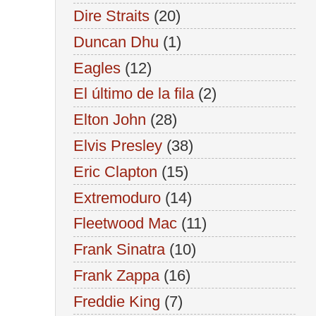
Dire Straits
(20)
Duncan Dhu
(1)
Eagles
(12)
El último de la fila
(2)
Elton John
(28)
Elvis Presley
(38)
Eric Clapton
(15)
Extremoduro
(14)
Fleetwood Mac
(11)
Frank Sinatra
(10)
Frank Zappa
(16)
Freddie King
(7)