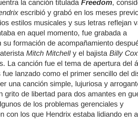
cuentra la canción titulada
Freedom
, consi
endrix
escribió y grabó en los meses previ
os estilos musicales y sus letras reflejan v
taba en aquel momento, fue grabada a
con su formación de acompañamiento despu
aterista
Mitch Mitchell
y el bajista
Billy Cox
s. La canción fue el tema de apertura del 
 fue lanzado como el primer sencillo del di
r una canción simple, lujuriosa y arrogan
n grito de libertad para dos amantes en gu
algunos de los problemas gerenciales y
n con los que Hendrix estaba lidiando en 