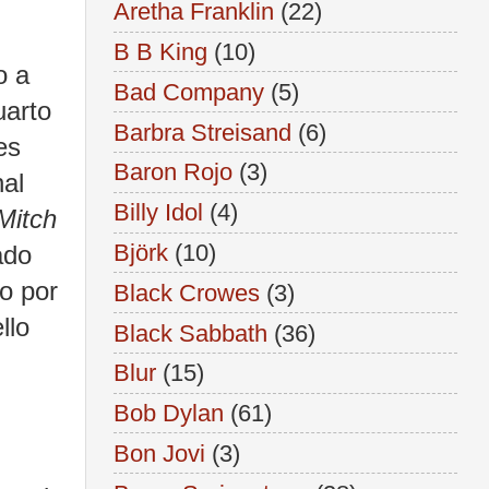
Aretha Franklin
(22)
B B King
(10)
o a
Bad Company
(5)
uarto
Barbra Streisand
(6)
es
Baron Rojo
(3)
nal
Billy Idol
(4)
Mitch
Björk
(10)
ado
o por
Black Crowes
(3)
llo
Black Sabbath
(36)
Blur
(15)
Bob Dylan
(61)
Bon Jovi
(3)