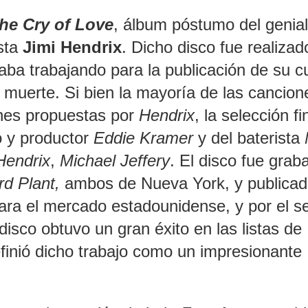
he Cry of Love
, álbum póstumo del genial
ista
Jimi Hendrix
. Dicho disco fue realizad
aba trabajando para la publicación de su c
 muerte. Si bien la mayoría de las cancion
iones propuestas por
Hendrix
, la selección fi
ro y productor
Eddie Kramer
y del baterista
Hendrix
,
Michael Jeffery
. El disco fue grab
rd Plant,
ambos de Nueva York, y publicad
ra el mercado estadounidense, y por el se
disco obtuvo un gran éxito en las listas de
efinió dicho trabajo como un impresionante