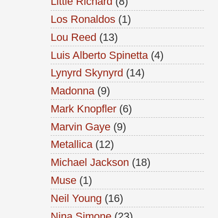
Little Richard
(8)
Los Ronaldos
(1)
Lou Reed
(13)
Luis Alberto Spinetta
(4)
Lynyrd Skynyrd
(14)
Madonna
(9)
Mark Knopfler
(6)
Marvin Gaye
(9)
Metallica
(12)
Michael Jackson
(18)
Muse
(1)
Neil Young
(16)
Nina Simone
(23)