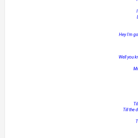
Hey I'm go
Well you k
Mm
Ti
Till the
T