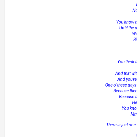
No
You know m
Until the
We
R
You think 
And that wit
And you're
One o' these day
Because ther
Because th
He
You know
Mmm
There is just one 