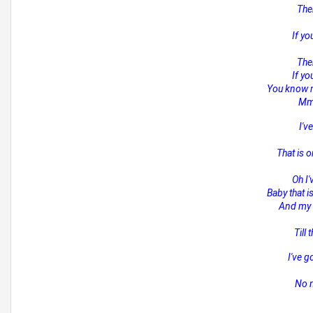
Ther
If yo
Ther
If yo
You know m
Mmm
I'v
That is 
Oh I'
Baby that i
And my l
Till
I've g
No m