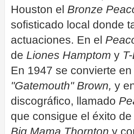
Houston el
Bronze Peaco
sofisticado local donde
actuaciones. En el
Peac
de
Liones Hamptom
y
T
En 1947 se convierte en
"Gatemouth" Brown,
y e
discográfico, llamado
Pe
que consigue el éxito de
Big Mama Thornton
y co