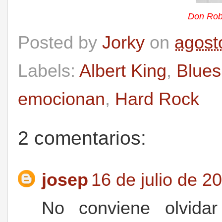
Don Rob
Posted by
Jorky
on
agost
Labels:
Albert King
,
Blues
emocionan
,
Hard Rock
2 comentarios:
josep
16 de julio de 2
No conviene olvidar