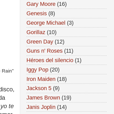
Gary Moore
(16)
Genesis
(8)
George Michael
(3)
Gorillaz
(10)
Green Day
(12)
Guns n' Roses
(11)
Héroes del silencio
(1)
Iggy Pop
(20)
e Rain"
Iron Maiden
(18)
Jackson 5
(9)
disco,
da
James Brown
(19)
 yo te
Janis Joplin
(14)