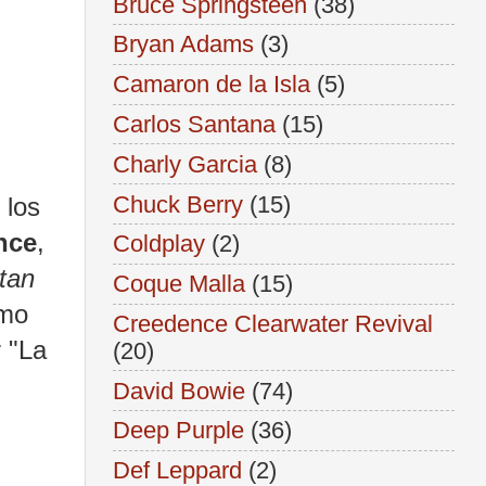
Bruce Springsteen
(38)
Bryan Adams
(3)
Camaron de la Isla
(5)
Carlos Santana
(15)
Charly Garcia
(8)
Chuck Berry
(15)
 los
nce
,
Coldplay
(2)
tan
Coque Malla
(15)
emo
Creedence Clearwater Revival
r "La
(20)
David Bowie
(74)
Deep Purple
(36)
Def Leppard
(2)