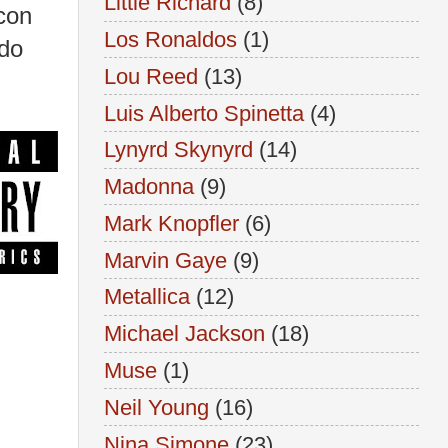
Little Richard
(8)
 con
Los Ronaldos
(1)
do
Lou Reed
(13)
Luis Alberto Spinetta
(4)
Lynyrd Skynyrd
(14)
Madonna
(9)
Mark Knopfler
(6)
Marvin Gaye
(9)
Metallica
(12)
Michael Jackson
(18)
Muse
(1)
Neil Young
(16)
Nina Simone
(23)