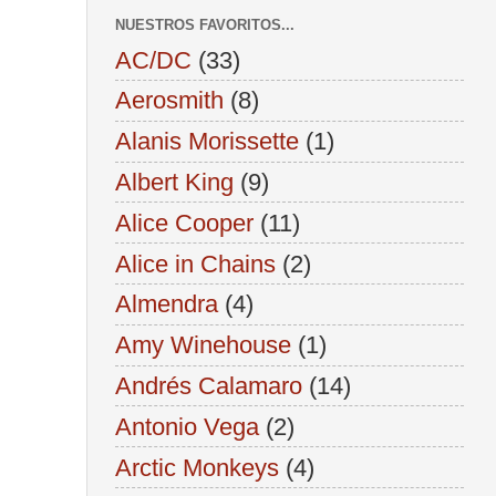
NUESTROS FAVORITOS...
AC/DC
(33)
Aerosmith
(8)
Alanis Morissette
(1)
Albert King
(9)
Alice Cooper
(11)
Alice in Chains
(2)
Almendra
(4)
Amy Winehouse
(1)
Andrés Calamaro
(14)
Antonio Vega
(2)
Arctic Monkeys
(4)