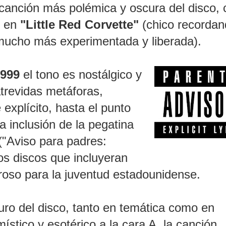
a canción más polémica y oscura del disco,
ó en
"Little Red Corvette"
(chico recordan
mucho más experimentada y liberada).
999
el tono es nostálgico y
trevidas metáforas,
 explícito, hasta el punto
a inclusión de la pegatina
("Aviso para padres:
los discos que incluyeran
roso para la juventud estadounidense
.
uro del disco, tanto en temática como en
místico y esotérico a la cara A, la canción