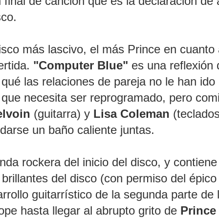
 final de canción que es la declaración de
sco.
sco más lascivo, el más Prince en cuanto 
ertida.
"Computer Blue"
es una reflexión
 qué las relaciones de pareja no le han ido 
 que necesita ser reprogramado, pero com
lvoin
(guitarra) y
Lisa Coleman
(teclados
darse un baño caliente juntas.
da rockera del inicio del disco, y contien
brillantes del disco (con permiso del épico
rrollo guitarrístico de la segunda parte de 
pe hasta llegar al abrupto grito de
Princ