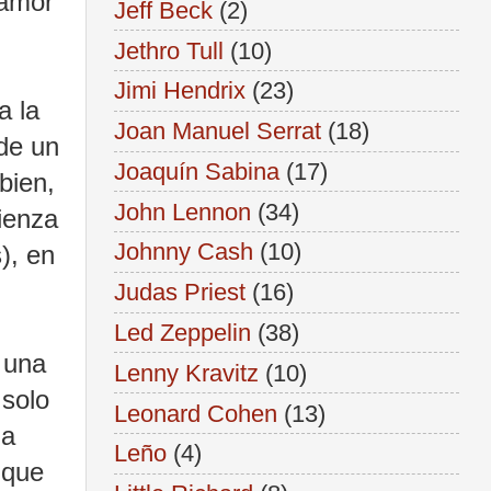
 amor
Jeff Beck
(2)
Jethro Tull
(10)
Jimi Hendrix
(23)
a la
Joan Manuel Serrat
(18)
 de un
Joaquín Sabina
(17)
bien,
John Lennon
(34)
ienza
Johnny Cash
(10)
), en
Judas Priest
(16)
Led Zeppelin
(38)
e una
Lenny Kravitz
(10)
 solo
Leonard Cohen
(13)
la
Leño
(4)
e
que