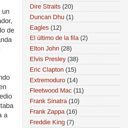
Dire Straits
(20)
 un
Duncan Dhu
(1)
ador,
Eagles
(12)
lo de
El último de la fila
(2)
anda
Elton John
(28)
o
Elvis Presley
(38)
Eric Clapton
(15)
ando
Extremoduro
(14)
 en
Fleetwood Mac
(11)
medio
Frank Sinatra
(10)
itaba
Frank Zappa
(16)
a a
Freddie King
(7)