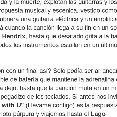
ida y la muerte, explotan las guitarras y los
ropuesta musical y escénica, vestido como
briera una guitarra eléctrica y un amplific
lá cuando la canción llega a su fin en un so
o
Hendrix
, hasta que
desatado grita a la b
dos los instrumentos estallan en un últim
n con un final así? Solo podía ser arranc
ble de batería que mantiene la adrenalina
 la dejó, hasta que la canción muta en un 
pegadizo de los teclados. Si antes nos inv
 with U"
(Llévame contigo) es la respuest
 moto púrpura y viajemos hasta el
Lago