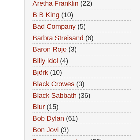
Aretha Franklin
(22)
B B King
(10)
Bad Company
(5)
Barbra Streisand
(6)
Baron Rojo
(3)
Billy Idol
(4)
Björk
(10)
Black Crowes
(3)
Black Sabbath
(36)
Blur
(15)
Bob Dylan
(61)
Bon Jovi
(3)