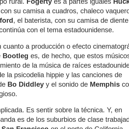
po rural.
Fogerty
es a partes iguales
Huc
con su camisa a cuadros, chaleco vaquero
ford
, el baterista, con su camisa de dient
a, continúa con el tema estadounidense.
 cuanto a producción o efecto cinematográ
e
Bootleg
es, de hecho, que estos músico
cimiento de la música de raíces estadounid
e la psicodelia hippie y las canciones de
 de
Bo Diddley
y el sonido de
Memphis
co
agioso.
icada. Es sentir sobre la técnica. Y, en
banda es de los suburbios de clase trabaja
 San Francisco
en el norte de California.