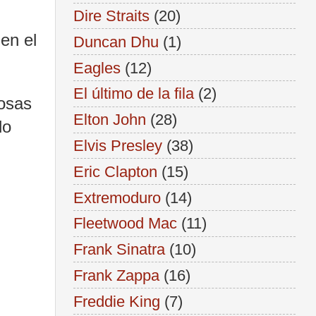
Dire Straits
(20)
en el
Duncan Dhu
(1)
Eagles
(12)
El último de la fila
(2)
cosas
Elton John
(28)
lo
Elvis Presley
(38)
Eric Clapton
(15)
Extremoduro
(14)
Fleetwood Mac
(11)
Frank Sinatra
(10)
Frank Zappa
(16)
Freddie King
(7)