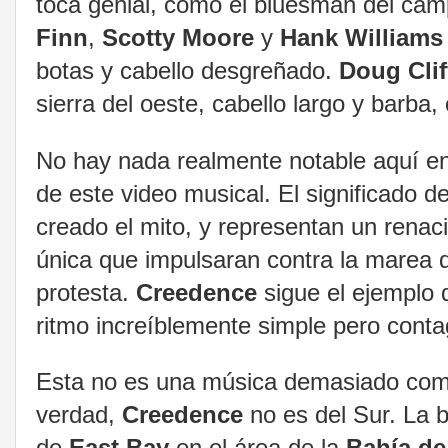
toca genial, como el bluesman del cam
Finn
,
Scotty Moore
y
Hank Williams
botas y cabello desgreñado.
Doug Clif
sierra del oeste, cabello largo y barb
No hay nada realmente notable aquí en
de este video musical. El significado d
creado el mito, y representan un rena
única que impulsaran contra la marea d
protesta.
Creedence
sigue el ejemplo
ritmo increíblemente simple pero cont
Esta no es una música demasiado compl
verdad,
Creedence
no es del Sur. La 
de
East Bay
en el área de la
Bahía de