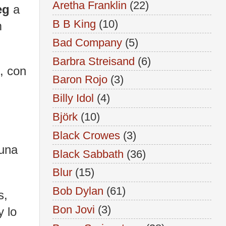
Aretha Franklin
(22)
eg
a
B B King
(10)
m
Bad Company
(5)
Barbra Streisand
(6)
, con
Baron Rojo
(3)
Billy Idol
(4)
Björk
(10)
Black Crowes
(3)
 una
Black Sabbath
(36)
Blur
(15)
Bob Dylan
(61)
s,
Bon Jovi
(3)
y lo