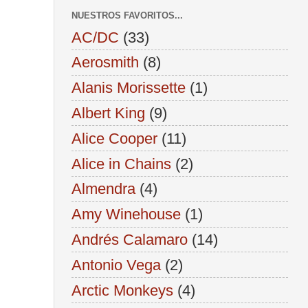
NUESTROS FAVORITOS...
AC/DC
(33)
Aerosmith
(8)
Alanis Morissette
(1)
Albert King
(9)
Alice Cooper
(11)
Alice in Chains
(2)
Almendra
(4)
Amy Winehouse
(1)
Andrés Calamaro
(14)
Antonio Vega
(2)
Arctic Monkeys
(4)