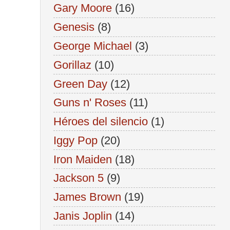
Gary Moore
(16)
Genesis
(8)
George Michael
(3)
Gorillaz
(10)
Green Day
(12)
Guns n' Roses
(11)
Héroes del silencio
(1)
Iggy Pop
(20)
Iron Maiden
(18)
Jackson 5
(9)
James Brown
(19)
Janis Joplin
(14)