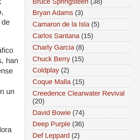
k
Bruce Springsteen
(38)
,
Bryan Adams
(3)
e de
Camaron de la Isla
(5)
Carlos Santana
(15)
Charly Garcia
(8)
fico
Chuck Berry
(15)
s, han
Coldplay
(2)
ense
Coque Malla
(15)
n un
Creedence Clearwater Revival
(20)
David Bowie
(74)
Deep Purple
(36)
dora
Def Leppard
(2)