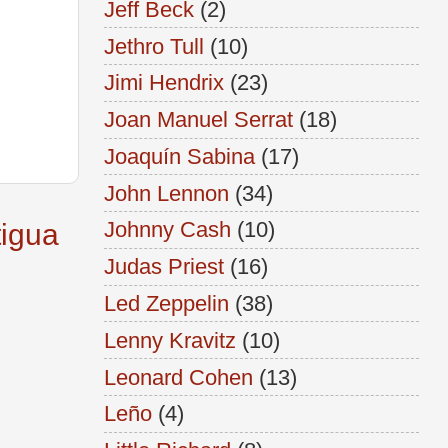
Jeff Beck
(2)
Jethro Tull
(10)
Jimi Hendrix
(23)
Joan Manuel Serrat
(18)
Joaquín Sabina
(17)
John Lennon
(34)
Johnny Cash
(10)
tigua
Judas Priest
(16)
Led Zeppelin
(38)
Lenny Kravitz
(10)
Leonard Cohen
(13)
Leño
(4)