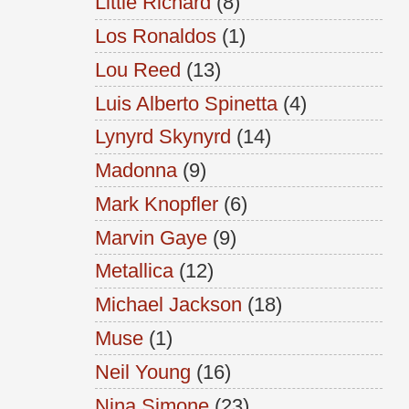
Little Richard
(8)
Los Ronaldos
(1)
Lou Reed
(13)
Luis Alberto Spinetta
(4)
Lynyrd Skynyrd
(14)
Madonna
(9)
Mark Knopfler
(6)
Marvin Gaye
(9)
Metallica
(12)
Michael Jackson
(18)
Muse
(1)
Neil Young
(16)
Nina Simone
(23)