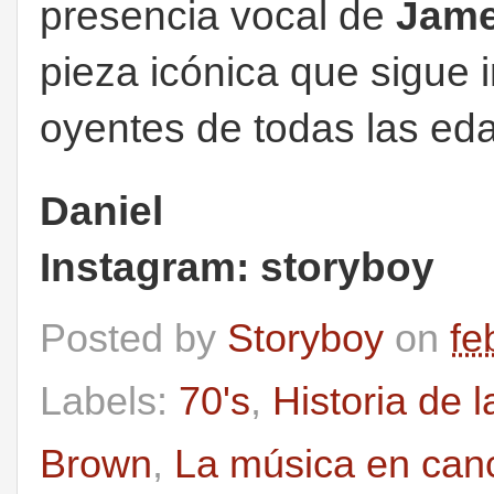
presencia vocal de
Jam
pieza icónica que sigue
oyentes de todas las ed
Daniel
Instagram: storyboy
Posted by
Storyboy
on
fe
Labels:
70's
,
Historia de 
Brown
,
La música en can