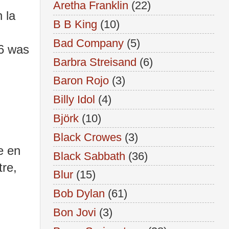
Aretha Franklin
(22)
 la
B B King
(10)
Bad Company
(5)
 6 was
Barbra Streisand
(6)
Baron Rojo
(3)
Billy Idol
(4)
Björk
(10)
Black Crowes
(3)
e en
Black Sabbath
(36)
tre,
Blur
(15)
Bob Dylan
(61)
Bon Jovi
(3)