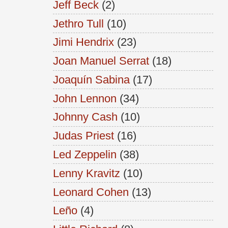
Jeff Beck
(2)
Jethro Tull
(10)
Jimi Hendrix
(23)
Joan Manuel Serrat
(18)
Joaquín Sabina
(17)
John Lennon
(34)
Johnny Cash
(10)
Judas Priest
(16)
Led Zeppelin
(38)
Lenny Kravitz
(10)
Leonard Cohen
(13)
Leño
(4)