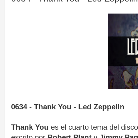
0634 - Thank You - Led Zeppelin
Thank You
es el cuarto tema del disc
escrito por
Robert Plant
y
Jimmy Pa