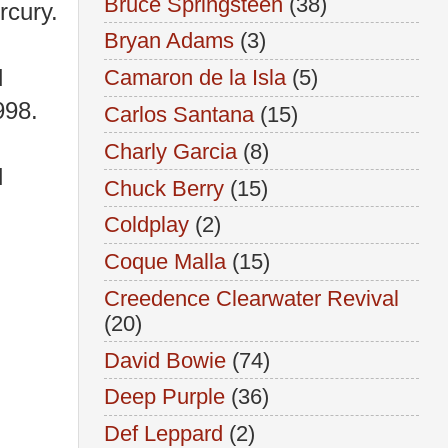
Bruce Springsteen
(38)
rcury.
Bryan Adams
(3)
d
Camaron de la Isla
(5)
998.
Carlos Santana
(15)
Charly Garcia
(8)
l
Chuck Berry
(15)
Coldplay
(2)
Coque Malla
(15)
Creedence Clearwater Revival
(20)
David Bowie
(74)
Deep Purple
(36)
Def Leppard
(2)