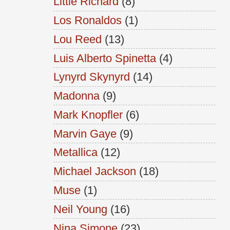
Little Richard
(8)
Los Ronaldos
(1)
Lou Reed
(13)
Luis Alberto Spinetta
(4)
Lynyrd Skynyrd
(14)
Madonna
(9)
Mark Knopfler
(6)
Marvin Gaye
(9)
Metallica
(12)
Michael Jackson
(18)
Muse
(1)
Neil Young
(16)
Nina Simone
(23)