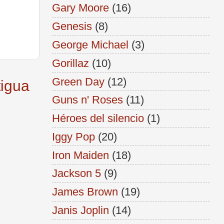
Gary Moore
(16)
Genesis
(8)
George Michael
(3)
Gorillaz
(10)
Green Day
(12)
tigua
Guns n' Roses
(11)
Héroes del silencio
(1)
Iggy Pop
(20)
Iron Maiden
(18)
Jackson 5
(9)
James Brown
(19)
Janis Joplin
(14)