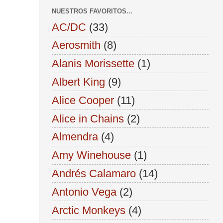
NUESTROS FAVORITOS...
AC/DC
(33)
Aerosmith
(8)
Alanis Morissette
(1)
Albert King
(9)
Alice Cooper
(11)
Alice in Chains
(2)
Almendra
(4)
Amy Winehouse
(1)
Andrés Calamaro
(14)
Antonio Vega
(2)
Arctic Monkeys
(4)