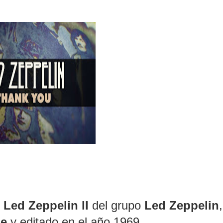
o
Led Zeppelin II
del grupo
Led Zeppelin
,
ge
y editado en el año 1969.