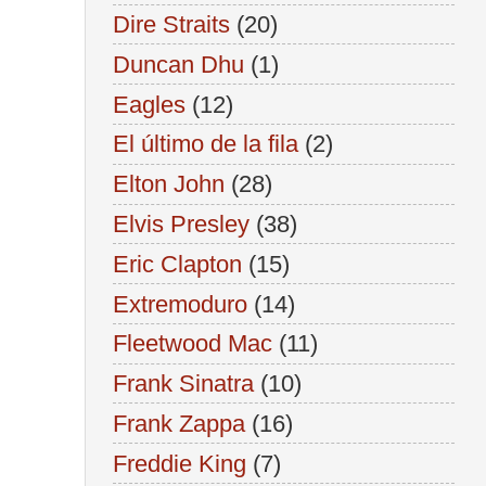
Dire Straits
(20)
Duncan Dhu
(1)
Eagles
(12)
El último de la fila
(2)
Elton John
(28)
Elvis Presley
(38)
Eric Clapton
(15)
Extremoduro
(14)
Fleetwood Mac
(11)
Frank Sinatra
(10)
Frank Zappa
(16)
Freddie King
(7)