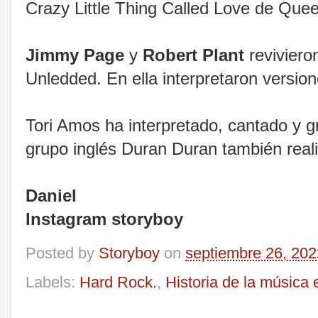
Crazy Little Thing Called Love de Quee
Jimmy Page
y
Robert Plant
reviviero
Unledded. En ella interpretaron versi
Tori Amos ha interpretado, cantado y g
grupo inglés Duran Duran también real
Daniel
Instagram storyboy
Posted by
Storyboy
on
septiembre 26, 202
Labels:
Hard Rock.
,
Historia de la música