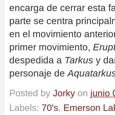
encarga de cerrar esta fa
parte se centra princip
en el movimiento anterio
primer movimiento,
Erup
despedida a
Tarkus
y da
personaje de
Aquatarku
Posted by
Jorky
on
junio
Labels:
70's
,
Emerson La