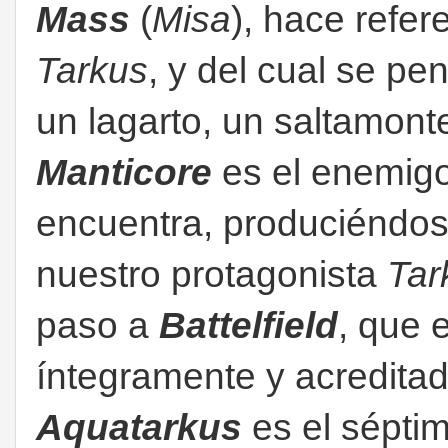
Mass
(
Misa
), hace refer
Tarkus
, y del cual se p
un lagarto, un saltamont
Manticore
es el enemigo
encuentra, produciéndose
nuestro protagonista
Tar
paso a
Battelfield
, que e
íntegramente y acredita
Aquatarkus
es el séptim