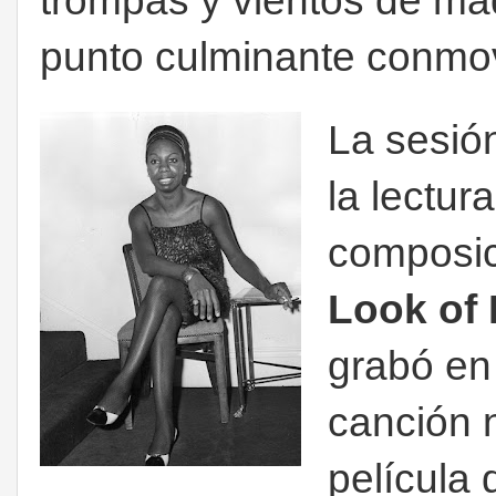
trompas y vientos de mad
punto culminante conmov
La sesión
la lectur
composic
Look of 
grabó en
canción 
película