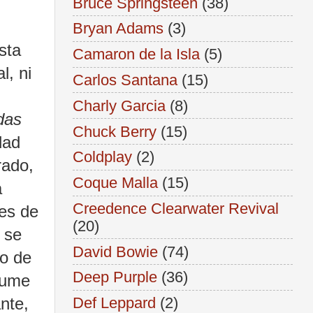
Bruce Springsteen
(38)
Bryan Adams
(3)
sta
Camaron de la Isla
(5)
l, ni
Carlos Santana
(15)
Charly Garcia
(8)
das
Chuck Berry
(15)
dad
Coldplay
(2)
rado,
Coque Malla
(15)
a
Creedence Clearwater Revival
es de
(20)
 se
David Bowie
(74)
ro de
Deep Purple
(36)
rfume
nte,
Def Leppard
(2)