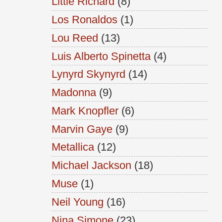
Little Richard
(8)
Los Ronaldos
(1)
Lou Reed
(13)
Luis Alberto Spinetta
(4)
Lynyrd Skynyrd
(14)
Madonna
(9)
Mark Knopfler
(6)
Marvin Gaye
(9)
Metallica
(12)
Michael Jackson
(18)
Muse
(1)
Neil Young
(16)
Nina Simone
(23)