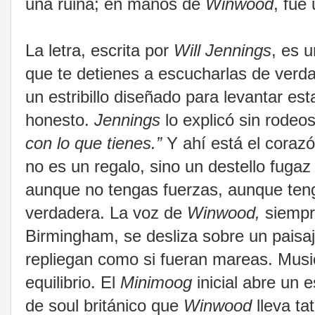
una ruina; en manos de
Winwood
, fue
La letra, escrita por
Will Jennings
, es 
que te detienes a escucharlas de verda
un estribillo diseñado para levantar 
honesto.
Jennings
lo explicó sin rodeos
con lo que tienes.”
Y ahí está el corazó
no es un regalo, sino un destello fuga
aunque no tengas fuerzas, aunque tenga
verdadera. La voz de
Winwood,
siempr
Birmingham, se desliza sobre un paisa
repliegan como si fueran mareas.
Musi
equilibrio. El
Minimoog
inicial abre un 
de soul británico que
Winwood
lleva ta