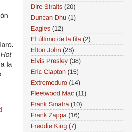
Dire Straits
(20)
ión
Duncan Dhu
(1)
Eagles
(12)
El último de la fila
(2)
laro.
Elton John
(28)
 Hot
Elvis Presley
(38)
a la
Eric Clapton
(15)
e
Extremoduro
(14)
Fleetwood Mac
(11)
Frank Sinatra
(10)
d
Frank Zappa
(16)
Freddie King
(7)