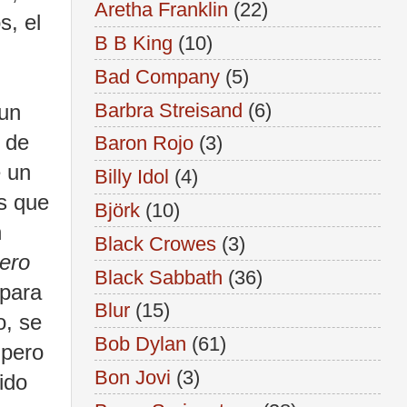
Aretha Franklin
(22)
s, el
B B King
(10)
Bad Company
(5)
Barbra Streisand
(6)
 un
o de
Baron Rojo
(3)
e un
Billy Idol
(4)
s que
Björk
(10)
n
Black Crowes
(3)
ero
Black Sabbath
(36)
para
Blur
(15)
o, se
Bob Dylan
(61)
 pero
Bon Jovi
(3)
ido