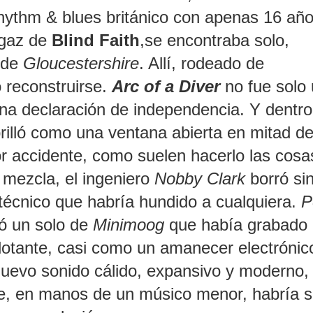
rhythm & blues británico con apenas 16 año
ugaz de
Blind Faith
,se encontraba solo,
o de
Gloucestershire
. Allí, rodeado de
ó reconstruirse.
Arc of a Diver
no fue solo
 una declaración de independencia. Y dentr
rilló como una ventana abierta en mitad d
or accidente, como suelen hacerlo las cosa
 mezcla, el ingeniero
Nobby Clark
borró si
 técnico que habría hundido a cualquiera.
P
tó un solo de
Minimoog
que había grabado 
ff flotante, casi como un amanecer electrónic
 nuevo sonido cálido, expansivo y moderno,
que, en manos de un músico menor, habría s