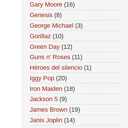
Gary Moore
(16)
Genesis
(8)
George Michael
(3)
Gorillaz
(10)
Green Day
(12)
Guns n' Roses
(11)
Héroes del silencio
(1)
Iggy Pop
(20)
Iron Maiden
(18)
Jackson 5
(9)
James Brown
(19)
Janis Joplin
(14)