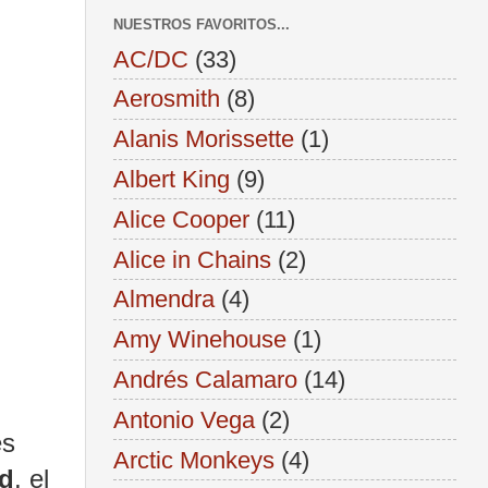
NUESTROS FAVORITOS...
AC/DC
(33)
Aerosmith
(8)
Alanis Morissette
(1)
Albert King
(9)
Alice Cooper
(11)
Alice in Chains
(2)
Almendra
(4)
Amy Winehouse
(1)
Andrés Calamaro
(14)
Antonio Vega
(2)
es
Arctic Monkeys
(4)
d
, el