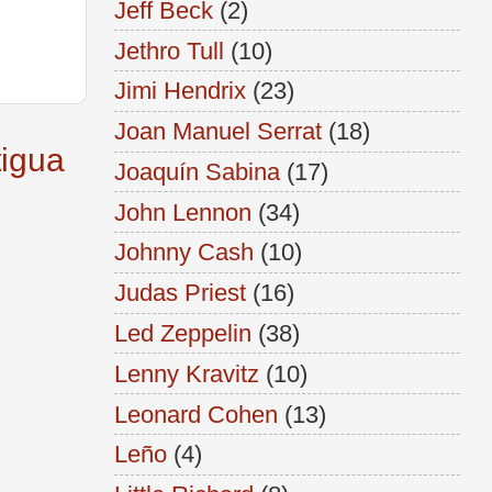
Jeff Beck
(2)
Jethro Tull
(10)
Jimi Hendrix
(23)
Joan Manuel Serrat
(18)
tigua
Joaquín Sabina
(17)
John Lennon
(34)
Johnny Cash
(10)
Judas Priest
(16)
Led Zeppelin
(38)
Lenny Kravitz
(10)
Leonard Cohen
(13)
Leño
(4)