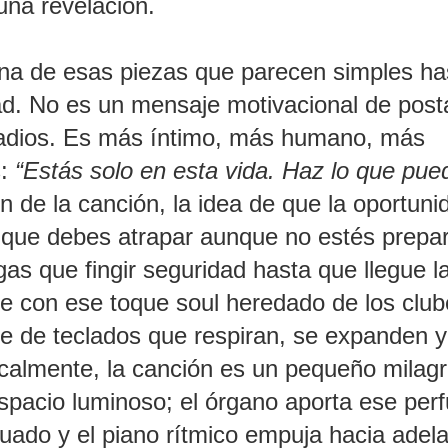
 una revelación.
una de esas piezas que parecen simples ha
d. No es un mensaje motivacional de posta
estadios. Es más íntimo, más humano, más
:
“Estás solo en esta vida. Haz lo que pue
n de la canción, la idea de que la oportuni
z que debes atrapar aunque no estés prepa
s que fingir seguridad hasta que llegue l
e con ese toque soul heredado de los club
je de teclados que respiran, se expanden y
calmente, la canción es un pequeño milag
espacio luminoso; el órgano aporta ese pe
tuado y el piano rítmico empuja hacia adela