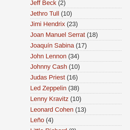
Jeff Beck
(2)
Jethro Tull
(10)
Jimi Hendrix
(23)
Joan Manuel Serrat
(18)
Joaquín Sabina
(17)
John Lennon
(34)
Johnny Cash
(10)
Judas Priest
(16)
Led Zeppelin
(38)
Lenny Kravitz
(10)
Leonard Cohen
(13)
Leño
(4)