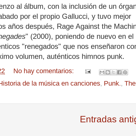
enzo al álbum, con la inclusión de un órgan
bado por el propio Gallucci, y tuvo mejor
hos años después, Rage Against the Machin
negades
" (2000), poniendo de nuevo en e
ténticos "renegados" que nos enseñaron c
áximo volumen, auténticos himnos punk.
22
No hay comentarios:
Historia de la música en canciones
,
Punk.
,
The
Entradas ant