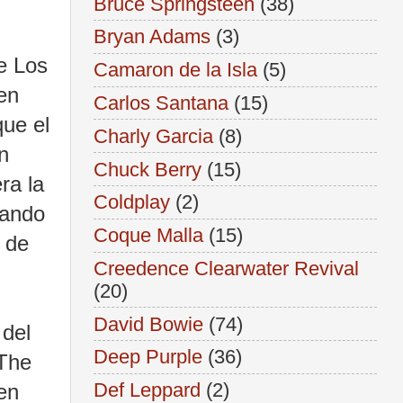
Bruce Springsteen
(38)
Bryan Adams
(3)
e Los
Camaron de la Isla
(5)
en
Carlos Santana
(15)
que el
Charly Garcia
(8)
n
Chuck Berry
(15)
ra la
Coldplay
(2)
cando
Coque Malla
(15)
o de
Creedence Clearwater Revival
(20)
David Bowie
(74)
 del
Deep Purple
(36)
 The
Def Leppard
(2)
 en