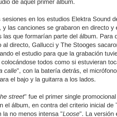
udio de aquel primer álbum.
s sesiones en los estudios Elektra Sound d
 y las canciones se grabaron en directo y 
 las que formarían parte del álbum. Para 
o al directo, Gallucci y The Stooges sacaro
ando el estudio para que la grabación tuvie
y colocándose todos como si estuvieran to
a calle
", con la batería detrás, el micrófon
ra el bajo y la guitarra a los lados.
he street
" fue el primer single promocional
el álbum, en contra del criterio inicial de
n la no menos intensa "
Loose
". La versión