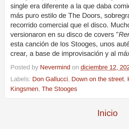
single era diferente a la que daba comi
más puro estilo de The Doors, sobregra
recorrido comercial que el disco. Muc
versionaron en su disco de covers "
Re
esta canción de los Stooges, unos au
crear, a base de improvisación y al m
Posted by
Nevermind
on
diciembre 12, 20
Labels:
Don Gallucci
,
Down on the street
,
Kingsmen
,
The Stooges
Inicio