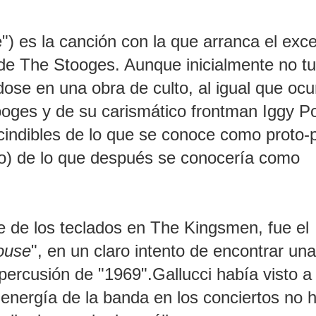
e") es la canción con la que arranca el exc
 de The Stooges. Aunque inicialmente no t
ose en una obra de culto, al igual que ocur
ooges y de su carismático frontman Iggy P
ndibles de lo que se conoce como proto-
to) de lo que después se conocería como
e de los teclados en The Kingsmen, fue el
ouse
", en un claro intento de encontrar una
percusión de "1969".Gallucci había visto a 
 energía de la banda en los conciertos no 