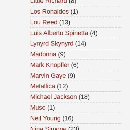
Little Richard
(8)
Los Ronaldos
(1)
Lou Reed
(13)
Luis Alberto Spinetta
(4)
Lynyrd Skynyrd
(14)
Madonna
(9)
Mark Knopfler
(6)
Marvin Gaye
(9)
Metallica
(12)
Michael Jackson
(18)
Muse
(1)
Neil Young
(16)
Nina Simone
(23)