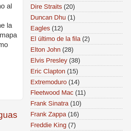
o al
Dire Straits
(20)
Duncan Dhu
(1)
e la
Eagles
(12)
l mapa
El último de la fila
(2)
omo
Elton John
(28)
Elvis Presley
(38)
Eric Clapton
(15)
Extremoduro
(14)
Fleetwood Mac
(11)
Frank Sinatra
(10)
iguas
Frank Zappa
(16)
Freddie King
(7)