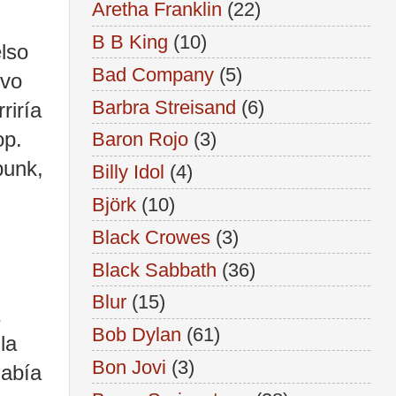
Aretha Franklin
(22)
B B King
(10)
elso
Bad Company
(5)
uvo
Barbra Streisand
(6)
riría
op.
Baron Rojo
(3)
punk,
Billy Idol
(4)
Björk
(10)
Black Crowes
(3)
Black Sabbath
(36)
Blur
(15)
Bob Dylan
(61)
la
Bon Jovi
(3)
había