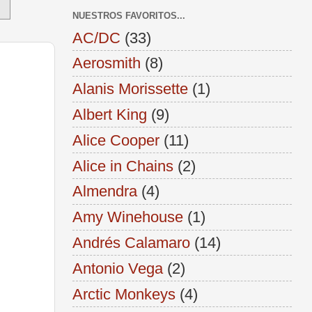
NUESTROS FAVORITOS...
AC/DC
(33)
Aerosmith
(8)
Alanis Morissette
(1)
Albert King
(9)
Alice Cooper
(11)
Alice in Chains
(2)
Almendra
(4)
Amy Winehouse
(1)
Andrés Calamaro
(14)
Antonio Vega
(2)
Arctic Monkeys
(4)