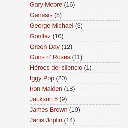
Gary Moore
(16)
Genesis
(8)
George Michael
(3)
Gorillaz
(10)
Green Day
(12)
Guns n' Roses
(11)
Héroes del silencio
(1)
Iggy Pop
(20)
Iron Maiden
(18)
Jackson 5
(9)
James Brown
(19)
Janis Joplin
(14)