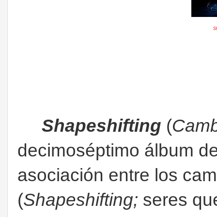
Sh
Shapeshifting
(
Camb
decimoséptimo álbum de
asociación entre los ca
(
Shapeshifting;
seres qu