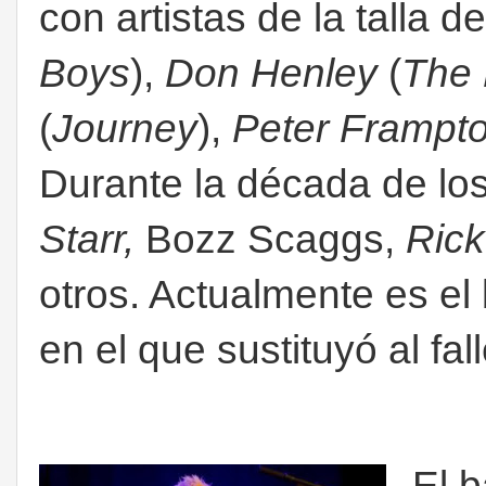
con artistas de la talla d
Boys
),
Don Henley
(
The 
(
Journey
),
Peter Frampt
Durante la década de l
Starr,
Bozz Scaggs,
Rick
otros. Actualmente es el
en el que sustituyó al fa
El 