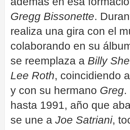
además en esa formación
Gregg Bissonette
. Duran
realiza una gira con el 
colaborando en su álb
se reemplaza a
Billy Sh
Lee Roth
, coincidiendo a
y con su hermano
Greg
.
hasta 1991, año que aba
se une a
Joe Satriani
, t