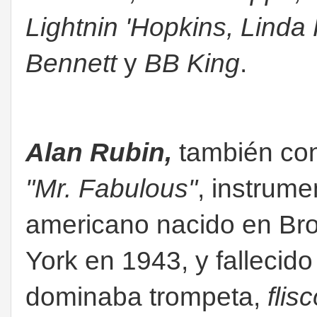
Lightnin 'Hopkins, Linda
Bennett
y
BB King
.
Alan Rubin
,
también co
"Mr. Fabulous"
, instrume
americano nacido en Br
York en 1943, y fallecid
dominaba trompeta,
flis