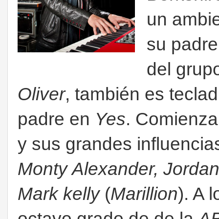
un ambie
su padr
del grup
Oliver
, también es teclad
padre en
Yes
. Comienza 
y sus grandes influenci
Monty Alexander, Jorda
Mark kelly
(
Marillion
). A 
octavo grado de de la
A