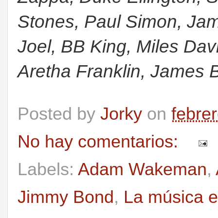
Stones, Paul Simon, Jame
Joel, BB King, Miles Da
Aretha Franklin, James 
Posted by
Jorky
on
febre
No hay comentarios:
Labels:
Adam Wakeman
,
Jimmy Bond
,
La música e