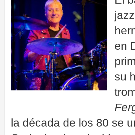
jazz
her
en D
prim
su 
trom
Fer
la década de los 80 se 