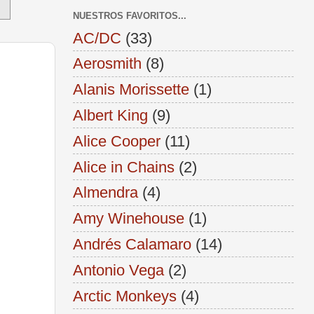
NUESTROS FAVORITOS...
AC/DC
(33)
Aerosmith
(8)
Alanis Morissette
(1)
Albert King
(9)
Alice Cooper
(11)
Alice in Chains
(2)
Almendra
(4)
Amy Winehouse
(1)
Andrés Calamaro
(14)
Antonio Vega
(2)
Arctic Monkeys
(4)