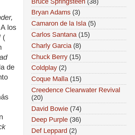
Bruce Springsteen
(38)
Bryan Adams
(3)
der,
Camaron de la Isla
(5)
 A los
Carlos Santana
(15)
M
(
Charly Garcia
(8)
m
Chuck Berry
(15)
ad
da de
Coldplay
(2)
nto
Coque Malla
(15)
Creedence Clearwater Revival
más
(20)
David Bowie
(74)
n
Deep Purple
(36)
ck
Def Leppard
(2)