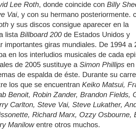
id Lee Roth
, donde coincide con
Billy Sh
e Vai
, y con su hermano posteriormente. 
oth
y sus discos consigue aparecer en la
 lista
Billboard 200
de Estados Unidos y
ar importantes giras mundiales. De 1994 a
ipa en los interludios musicales de cada ep
inales de 2005 sustituye a
Simon Phillips
en 
lemas de espalda de éste. Durante su carr
ntre los que se encuentran
Keiko Matsui, Fr
Tab Benoit, Robin Zander, Brandon Fields, 
ry Carlton, Steve Vai, Steve Lukather, An
ssonette, Richard Marx, Ozzy Osbourne, 
ry Manilow
entre otros muchos.