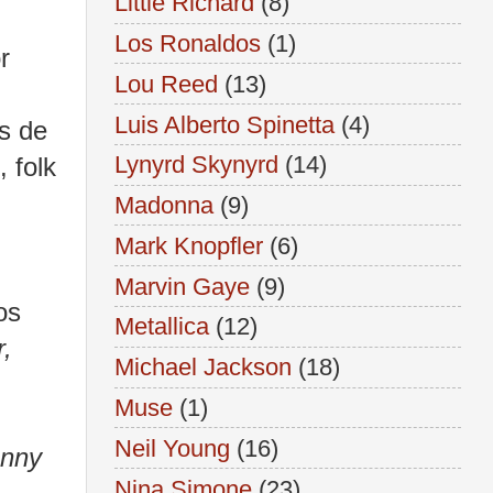
Little Richard
(8)
Los Ronaldos
(1)
r
Lou Reed
(13)
Luis Alberto Spinetta
(4)
s de
Lynyrd Skynyrd
(14)
 folk
Madonna
(9)
Mark Knopfler
(6)
Marvin Gaye
(9)
os
Metallica
(12)
r,
Michael Jackson
(18)
Muse
(1)
Neil Young
(16)
nny
Nina Simone
(23)