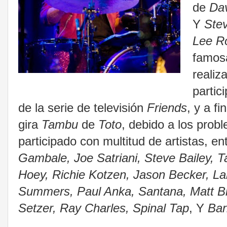
de
Dav
Y
Stev
Lee R
famosa
realiz
partic
de la serie de televisión
Friends
, y a f
gira
Tambu
de
Toto
, debido a los prob
participado con multitud de artistas, e
Gambale, Joe Satriani, Steve Bailey, 
Hoey, Richie Kotzen, Jason Becker, Lar
Summers, Paul Anka, Santana, Matt Bi
Setzer, Ray Charles, Spinal Tap
, Y
Bar