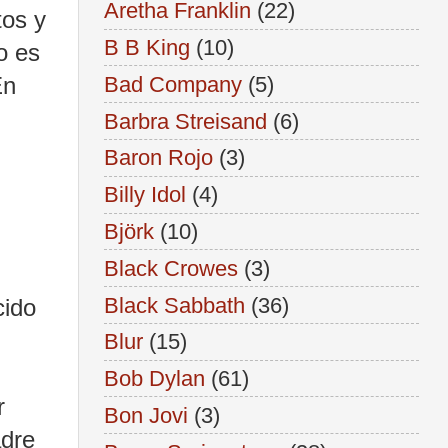
Aretha Franklin
(22)
tos y
B B King
(10)
o es
Bad Company
(5)
En
Barbra Streisand
(6)
Baron Rojo
(3)
Billy Idol
(4)
Björk
(10)
Black Crowes
(3)
Black Sabbath
(36)
cido
Blur
(15)
Bob Dylan
(61)
r
Bon Jovi
(3)
adre