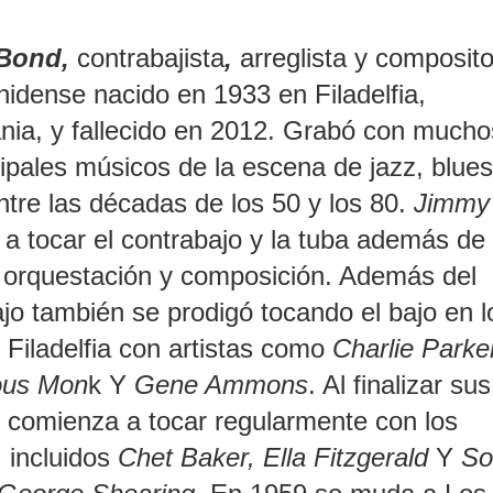
Bond
,
contrabajista
,
arreglista y composito
idense nacido en 1933 en Filadelfia,
nia, y fallecido en 2012. Grabó con mucho
cipales músicos de la escena de jazz, blues,
ntre las décadas de los 50 y los 80.
Jimmy
a tocar el contrabajo y la tuba además de
r orquestación y composición. Además del
jo también se prodigó tocando el bajo en l
 Filadelfia con artistas como
Charlie Parke
ous Mon
k Y
Gene Ammons
. Al finalizar sus
 comienza a tocar regularmente con los
, incluidos
Chet Baker, Ella Fitzgerald
Y
So