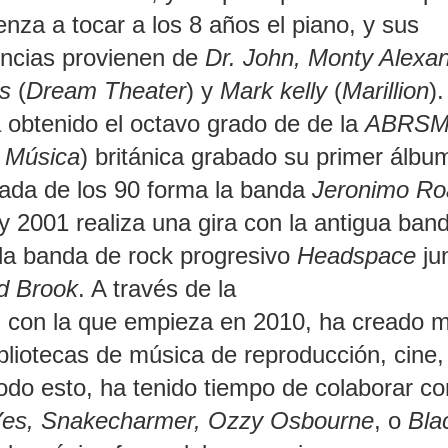
nza a tocar a los 8 años el piano, y sus
encias provienen de
Dr. John, Monty Alexan
s
(
Dream Theater
) y
Mark kelly
(
Marillion
).
 obtenido el octavo grado de de la
ABRS
 Música
) británica grabado su primer álbu
cada de los 90 forma la banda
Jeronimo Ro
y 2001 realiza una gira con la antigua ban
la banda de rock progresivo
Headspace
ju
d Brook
. A través de la
, con la que empieza en 2010, ha creado 
bliotecas de música de reproducción, cine,
odo esto, ha tenido tiempo de colaborar co
es, Snakecharmer, Ozzy Osbourne
, o
Bla