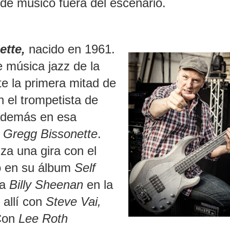
l de músico fuera del escenario.
ette
,
nacido en 1961.
e música jazz de la
te la primera mitad de
n el trompetista de
 además en esa
a
Gregg Bissonette
.
za una gira con el
o en su álbum
Self
 a
Billy Sheenan
en la
 allí con
Steve Vai,
Con
Lee Roth