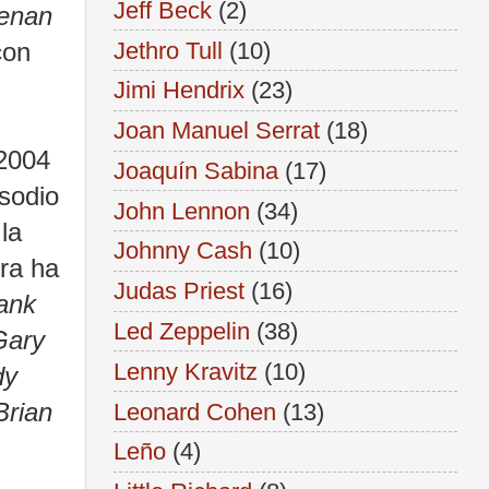
Jeff Beck
(2)
eenan
Jethro Tull
(10)
con
Jimi Hendrix
(23)
Joan Manuel Serrat
(18)
 2004
Joaquín Sabina
(17)
isodio
John Lennon
(34)
la
Johnny Cash
(10)
era ha
Judas Priest
(16)
ank
Led Zeppelin
(38)
Gary
Lenny Kravitz
(10)
dy
Brian
Leonard Cohen
(13)
Leño
(4)