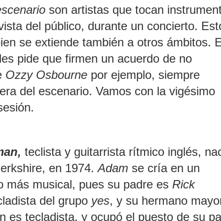
escenario
son artistas que tocan instrumen
vista del público, durante un concierto. Est
bien se extiende también a otros ámbitos. 
les pide que firmen un acuerdo de no
de
Ozzy Osbourne
por ejemplo, siempre
uera del escenario. Vamos con la vigésimo
sesión.
man
,
teclista y guitarrista rítmico inglés, na
erkshire, en 1974.
Adam
se cría en un
o más musical, pues su padre es
Rick
cladista del grupo
yes
, y su hermano mayo
n es tecladista, y ocupó el puesto de su p