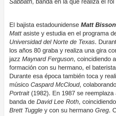
Sabbath
, banda en la que realiza el ro
El bajista estadounidense
Matt Bisson
Matt
asiste y estudia en el programa d
Universidad del Norte de Texas
. Duran
los años 80 graba y realiza una gira co
jazz
Maynard Ferguson
, coincidiendo
formación con su hermano, el baterist
Durante esa época también toca y reali
músico
Caspard McCloud
, colaborand
Portrait
(1982). En 1987 se reemplaza
banda de
David Lee Roth
, coincidiendo
Brett Tuggle
y con su hermano
Greg
. 