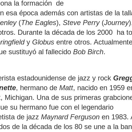
ona la formación de
n esa época además con artistas de la tall
enley
(
The Eagles
),
Steve Perry
(
Journey
)
otros. Durante la década de los 2000 ha t
ringfield
y
Globus
entre otros. Actualment
ue sustituyó al fallecido
Bob Birch
.
erista estadounidense de jazz y rock
Greg
nette
, hermano de
Matt
, nacido en 1959 e
t, Michigan. Una de sus primeras grabcione
que su hermano fue con el legendario
tista de jazz
Maynard Ferguson
en 1983. 
os de la década de los 80 se une a la ba