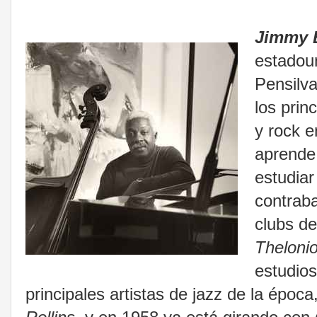
Jimmy 
estadoun
Pensilva
los prin
y rock e
aprende 
estudia
contraba
clubs de
Theloni
estudios
principales artistas de jazz de la época