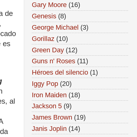
Gary Moore
(16)
a de
Genesis
(8)
,
George Michael
(3)
ocado
Gorillaz
(10)
e es
Green Day
(12)
Guns n' Roses
(11)
Héroes del silencio
(1)
g
Iggy Pop
(20)
n
Iron Maiden
(18)
s, al
Jackson 5
(9)
James Brown
(19)
A
Janis Joplin
(14)
nda