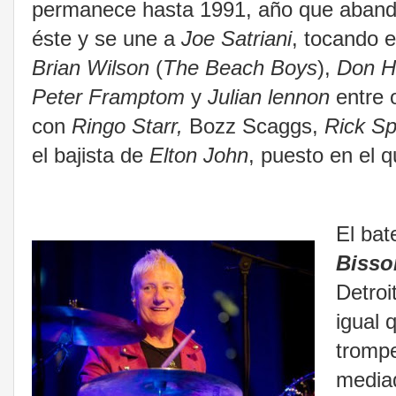
permanece hasta 1991, año que aband
éste y se une a
Joe Satriani
, tocando e
Brian Wilson
(
The Beach Boys
),
Don H
Peter Framptom
y
Julian lennon
entre 
con
Ringo Starr,
Bozz Scaggs,
Rick Sp
el bajista de
Elton John
, puesto en el q
El bat
Bisso
Detroi
igual 
trompe
mediad