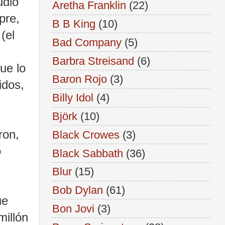
udio
Aretha Franklin
(22)
pre,
B B King
(10)
(el
Bad Company
(5)
Barbra Streisand
(6)
ue lo
Baron Rojo
(3)
idos,
Billy Idol
(4)
Björk
(10)
ron,
Black Crowes
(3)
o
Black Sabbath
(36)
Blur
(15)
Bob Dylan
(61)
ue
Bon Jovi
(3)
millón