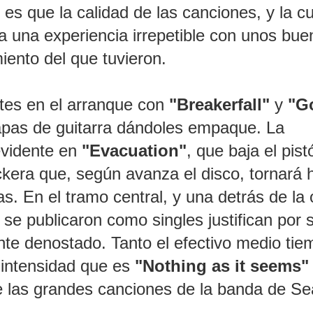
 es que la calidad de las canciones, y la c
a una experiencia irrepetible con unos bue
ento del que tuvieron.
es en el arranque con
"Breakerfall"
y
"G
apas de guitarra dándoles empaque. La
evidente en
"Evacuation"
, que baja el pist
kera que, según avanza el disco, tornará 
. En el tramo central, y una detrás de la 
 se publicaron como singles justifican por s
nte denostado. Tanto el efectivo medio tie
 intensidad que es
"Nothing as it seems"
e las grandes canciones de la banda de Sea