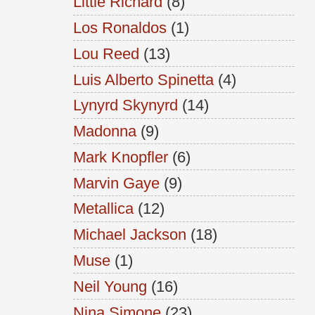
Little Richard
(8)
Los Ronaldos
(1)
Lou Reed
(13)
Luis Alberto Spinetta
(4)
Lynyrd Skynyrd
(14)
Madonna
(9)
Mark Knopfler
(6)
Marvin Gaye
(9)
Metallica
(12)
Michael Jackson
(18)
Muse
(1)
Neil Young
(16)
Nina Simone
(23)