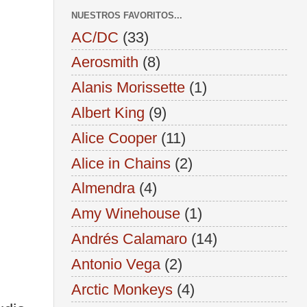
NUESTROS FAVORITOS...
AC/DC
(33)
Aerosmith
(8)
Alanis Morissette
(1)
Albert King
(9)
Alice Cooper
(11)
Alice in Chains
(2)
Almendra
(4)
Amy Winehouse
(1)
Andrés Calamaro
(14)
Antonio Vega
(2)
Arctic Monkeys
(4)