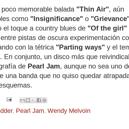
 la poco memorable balada
"Thin Air"
, aún
bles como
"Insignificance"
o
"Grievance
 el toque a country blues de
"Of the girl"
,
entre pistas de oscura experimentación c
ando con la tétrica
"Parting ways"
y el te
a. En conjunto, un disco más que reivindica
ografía de
Pearl Jam
, aunque no sea uno d
de una banda que no quiso quedar atrapad
e esquemas.
dder
,
Pearl Jam
,
Wendy Melvoin