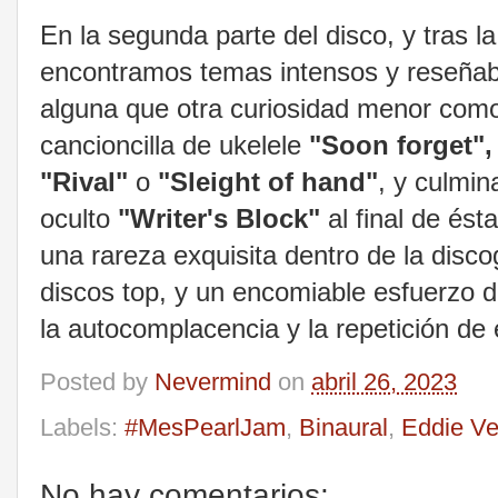
En la segunda parte del disco, y tras
encontramos temas intensos y reseña
alguna que otra curiosidad menor como
cancioncilla de ukelele
"Soon forget"
"Rival"
o
"Sleight of hand"
, y culmin
oculto
"Writer's Block"
al final de ést
una rareza exquisita dentro de la disc
discos top, y un encomiable esfuerzo 
la autocomplacencia y la repetición d
Posted by
Nevermind
on
abril 26, 2023
Labels:
#MesPearlJam
,
Binaural
,
Eddie Ve
No hay comentarios: