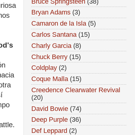
Bruce Springsteen
(38)
uriosa
Bryan Adams
(3)
nos
Camaron de la Isla
(5)
Carlos Santana
(15)
od's
Charly Garcia
(8)
Chuck Berry
(15)
ón
Coldplay
(2)
hacia
Coque Malla
(15)
otra
Creedence Clearwater Revival
í
(20)
mpo
David Bowie
(74)
Deep Purple
(36)
ttle.
Def Leppard
(2)