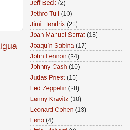
Jeff Beck
(2)
Jethro Tull
(10)
Jimi Hendrix
(23)
Joan Manuel Serrat
(18)
tigua
Joaquín Sabina
(17)
John Lennon
(34)
Johnny Cash
(10)
Judas Priest
(16)
Led Zeppelin
(38)
Lenny Kravitz
(10)
Leonard Cohen
(13)
Leño
(4)