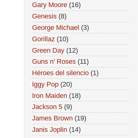
Gary Moore
(16)
Genesis
(8)
George Michael
(3)
Gorillaz
(10)
Green Day
(12)
Guns n' Roses
(11)
Héroes del silencio
(1)
Iggy Pop
(20)
Iron Maiden
(18)
Jackson 5
(9)
James Brown
(19)
Janis Joplin
(14)