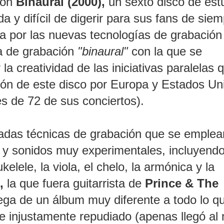
con
Binaural (2000),
un sexto disco de est
a y difícil de digerir para sus fans de siem
a por las nuevas tecnologías de grabación 
ca de grabación
"binaural"
con la que se
a creatividad de las iniciativas paralelas q
ón de este disco por Europa y Estados Un
s de 72 de sus conciertos).
adas técnicas de grabación que se emplea
s y sonidos muy experimentales, incluyend
lele, la viola, el chelo, la armónica y la
n,
la que fuera guitarrista de
Prince & The
rega de un álbum muy diferente a todo lo q
 injustamente repudiado (apenas llegó al 