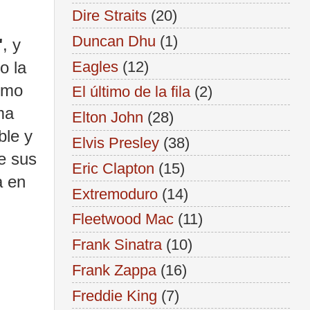
Dire Straits
(20)
Duncan Dhu
(1)
"
, y
Eagles
(12)
o la
omo
El último de la fila
(2)
ma
Elton John
(28)
ble y
Elvis Presley
(38)
e sus
Eric Clapton
(15)
a en
Extremoduro
(14)
Fleetwood Mac
(11)
Frank Sinatra
(10)
Frank Zappa
(16)
Freddie King
(7)