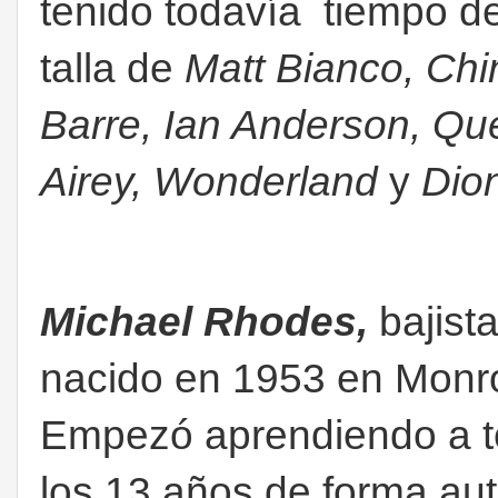
tenido todavía tiempo de 
talla de
Matt Bianco, Chi
Barre, Ian Anderson, Q
Airey, Wonderland
y
Dio
Michael Rhodes
,
bajist
nacido en 1953 en Monr
Empezó aprendiendo a to
los 13 años de forma aut