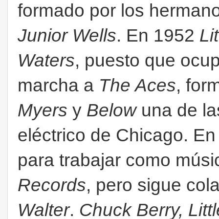
formado por los herman
Junior Wells
. En 1952
Li
Waters
, puesto que ocu
marcha a
The Aces
, fo
Myers
y
Below
una de la
eléctrico de Chicago. E
para trabajar como músi
Records
, pero sigue co
Walter
.
Chuck Berry, Litt