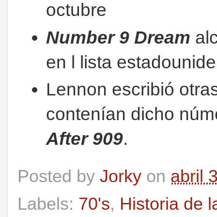
octubre
Number 9 Dream
alc
en l lista estadouni
Lennon escribió otra
contenían dicho núm
After 909
.
Posted by
Jorky
on
abril 
Labels:
70's
,
Historia de 