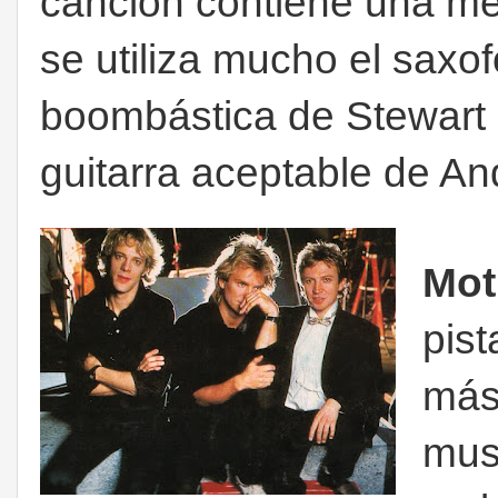
canción contiene una me
se utiliza mucho el saxof
boombástica de Stewart 
guitarra aceptable de 
Mot
pist
más 
mus