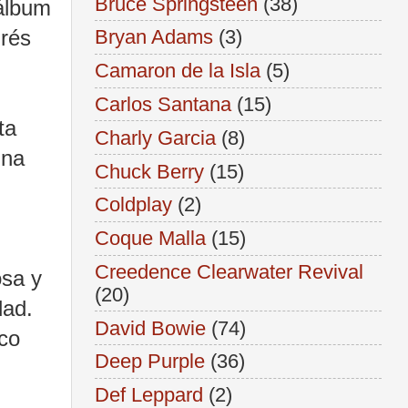
Bruce Springsteen
(38)
 álbum
drés
Bryan Adams
(3)
Camaron de la Isla
(5)
Carlos Santana
(15)
ta
Charly Garcia
(8)
una
Chuck Berry
(15)
Coldplay
(2)
Coque Malla
(15)
Creedence Clearwater Revival
osa y
(20)
dad.
David Bowie
(74)
ico
Deep Purple
(36)
Def Leppard
(2)