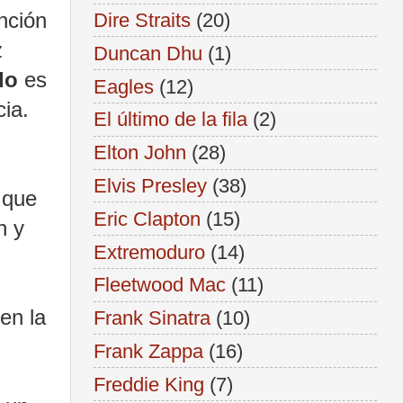
nción
Dire Straits
(20)
z
Duncan Dhu
(1)
lo
es
Eagles
(12)
ia.
El último de la fila
(2)
Elton John
(28)
Elvis Presley
(38)
n que
Eric Clapton
(15)
n y
Extremoduro
(14)
Fleetwood Mac
(11)
en la
Frank Sinatra
(10)
Frank Zappa
(16)
Freddie King
(7)