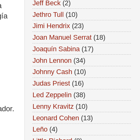
Jeff Beck
(2)
a
Jethro Tull
(10)
gía
Jimi Hendrix
(23)
Joan Manuel Serrat
(18)
Joaquín Sabina
(17)
John Lennon
(34)
Johnny Cash
(10)
Judas Priest
(16)
Led Zeppelin
(38)
Lenny Kravitz
(10)
ador.
Leonard Cohen
(13)
Leño
(4)