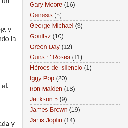
 un
Gary Moore
(16)
Genesis
(8)
George Michael
(3)
ja y
Gorillaz
(10)
ndo la
Green Day
(12)
Guns n' Roses
(11)
Héroes del silencio
(1)
Iggy Pop
(20)
al.
Iron Maiden
(18)
Jackson 5
(9)
James Brown
(19)
Janis Joplin
(14)
ada y