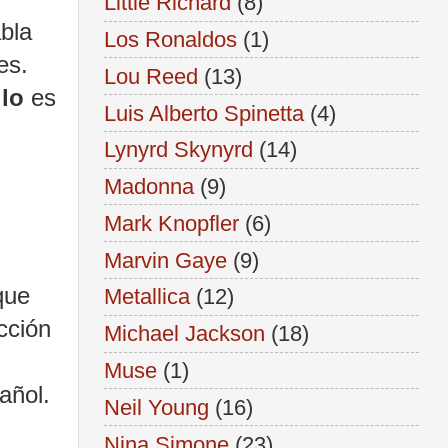
Little Richard
(8)
bla
Los Ronaldos
(1)
es.
Lou Reed
(13)
lo
es
Luis Alberto Spinetta
(4)
Lynyrd Skynyrd
(14)
Madonna
(9)
Mark Knopfler
(6)
Marvin Gaye
(9)
que
Metallica
(12)
cción
Michael Jackson
(18)
Muse
(1)
añol.
Neil Young
(16)
Nina Simone
(23)