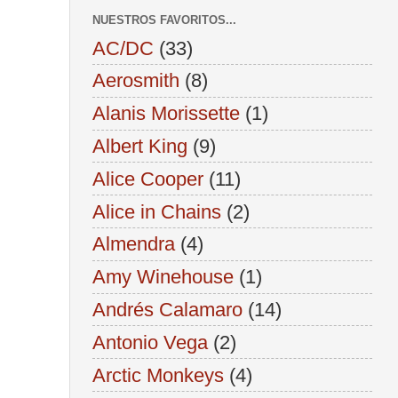
NUESTROS FAVORITOS...
AC/DC
(33)
Aerosmith
(8)
Alanis Morissette
(1)
Albert King
(9)
Alice Cooper
(11)
Alice in Chains
(2)
Almendra
(4)
Amy Winehouse
(1)
Andrés Calamaro
(14)
Antonio Vega
(2)
Arctic Monkeys
(4)