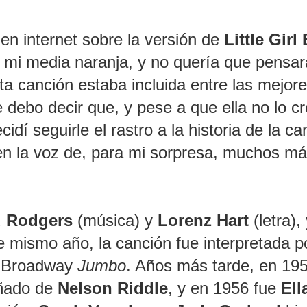
en internet sobre la versión de
Little Girl
de mi media naranja, y no quería que pensar
ta canción estaba incluida entre las mejor
 debo decir que, y pese a que ella no lo cr
dí seguirle el rastro a la historia de la ca
s en la voz de, para mi sorpresa, muchos m
d Rodgers
(música) y
Lorenz Hart
(letra),
 mismo año, la canción fue interpretada po
e Broadway
Jumbo
. Años más tarde, en 195
añado de
Nelson Riddle
, y en 1956 fue
Ell