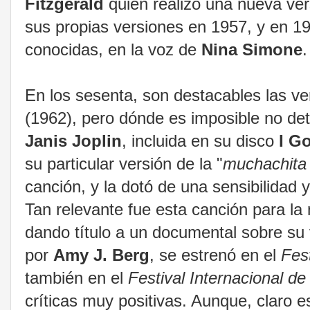
Fitzgerald
quién realizó una nueva ve
sus propias versiones en 1957, y en 19
conocidas, en la voz de
Nina Simone
.
En los sesenta, son destacables las v
(1962), pero dónde es imposible no det
Janis Joplin
, incluida en su disco
I G
su particular versión de la "
muchachita t
canción, y la dotó de una sensibilidad 
Tan relevante fue esta canción para l
dando título a un documental sobre su 
por
Amy J. Berg
, se estrenó en el
Fes
también en el
Festival Internacional d
críticas muy positivas. Aunque, claro 