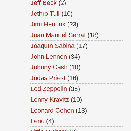
Jeff Beck
(2)
Jethro Tull
(10)
Jimi Hendrix
(23)
Joan Manuel Serrat
(18)
Joaquín Sabina
(17)
John Lennon
(34)
Johnny Cash
(10)
Judas Priest
(16)
Led Zeppelin
(38)
Lenny Kravitz
(10)
Leonard Cohen
(13)
Leño
(4)