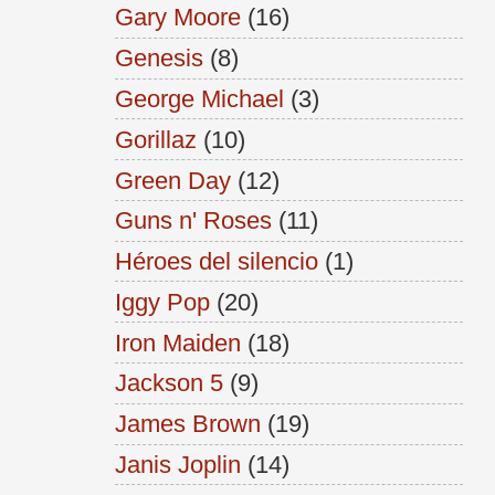
Gary Moore
(16)
Genesis
(8)
George Michael
(3)
Gorillaz
(10)
Green Day
(12)
Guns n' Roses
(11)
Héroes del silencio
(1)
Iggy Pop
(20)
Iron Maiden
(18)
Jackson 5
(9)
James Brown
(19)
Janis Joplin
(14)