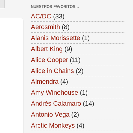
NUESTROS FAVORITOS...
AC/DC
(33)
Aerosmith
(8)
Alanis Morissette
(1)
Albert King
(9)
Alice Cooper
(11)
Alice in Chains
(2)
Almendra
(4)
Amy Winehouse
(1)
Andrés Calamaro
(14)
Antonio Vega
(2)
Arctic Monkeys
(4)