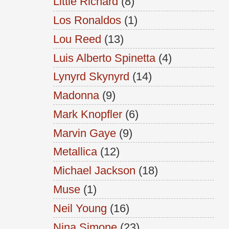
Little Richard
(8)
Los Ronaldos
(1)
Lou Reed
(13)
Luis Alberto Spinetta
(4)
Lynyrd Skynyrd
(14)
Madonna
(9)
Mark Knopfler
(6)
Marvin Gaye
(9)
Metallica
(12)
Michael Jackson
(18)
Muse
(1)
Neil Young
(16)
Nina Simone
(23)