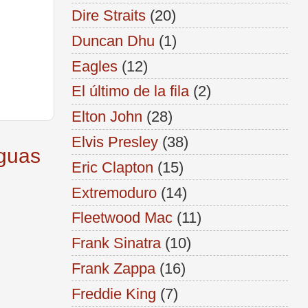
Dire Straits
(20)
Duncan Dhu
(1)
Eagles
(12)
El último de la fila
(2)
Elton John
(28)
Elvis Presley
(38)
iguas
Eric Clapton
(15)
Extremoduro
(14)
Fleetwood Mac
(11)
Frank Sinatra
(10)
Frank Zappa
(16)
Freddie King
(7)