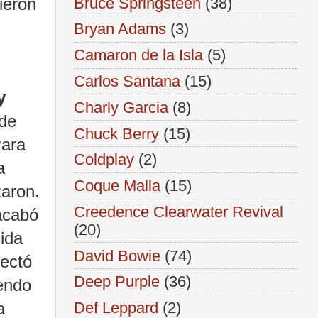
Bruce Springsteen
(38)
ieron
Bryan Adams
(3)
Camaron de la Isla
(5)
Carlos Santana
(15)
y
Charly Garcia
(8)
 de
Chuck Berry
(15)
ara
Coldplay
(2)
a
Coque Malla
(15)
zaron.
Creedence Clearwater Revival
acabó
(20)
gida
David Bowie
(74)
ectó
Deep Purple
(36)
endo
a
Def Leppard
(2)