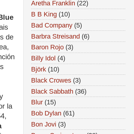
Aretha Franklin
(22)
B B King
(10)
 Blue
Bad Company
(5)
ais
Barbra Streisand
(6)
es de
ea,
Baron Rojo
(3)
nción
Billy Idol
(4)
ás
Björk
(10)
Black Crowes
(3)
Black Sabbath
(36)
 y
Blur
(15)
r la
Bob Dylan
(61)
4,
Bon Jovi
(3)
a