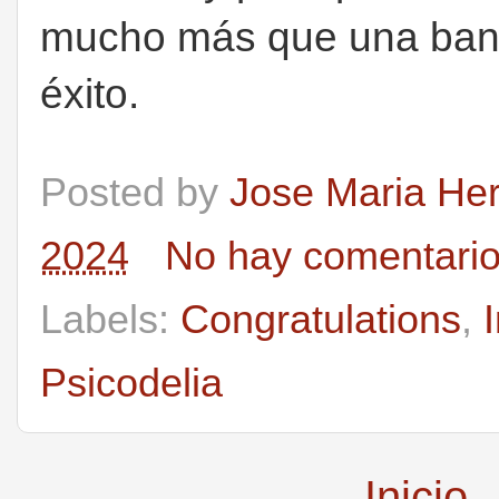
mucho más que una band
éxito.
Posted by
Jose Maria He
2024
No hay comentari
Labels:
Congratulations
,
Psicodelia
Inicio