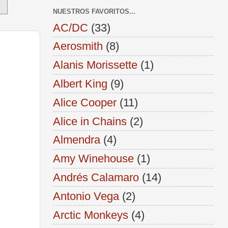
NUESTROS FAVORITOS...
AC/DC
(33)
Aerosmith
(8)
Alanis Morissette
(1)
Albert King
(9)
Alice Cooper
(11)
Alice in Chains
(2)
Almendra
(4)
Amy Winehouse
(1)
Andrés Calamaro
(14)
Antonio Vega
(2)
Arctic Monkeys
(4)