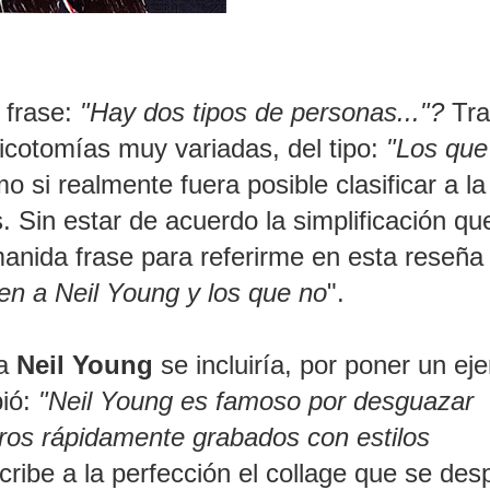
 frase:
"Hay dos tipos de personas..."?
Tra
icotomías muy variadas, del tipo:
"Los que
o si realmente fuera posible clasificar a la
Sin estar de acuerdo la simplificación qu
 manida frase para referirme en esta reseña
n a Neil Young y los que no
".
 a
Neil Young
se incluiría, por poner un ej
bió:
"Neil Young es famoso por desguazar
tros rápidamente grabados con estilos
scribe a la perfección el collage que se des