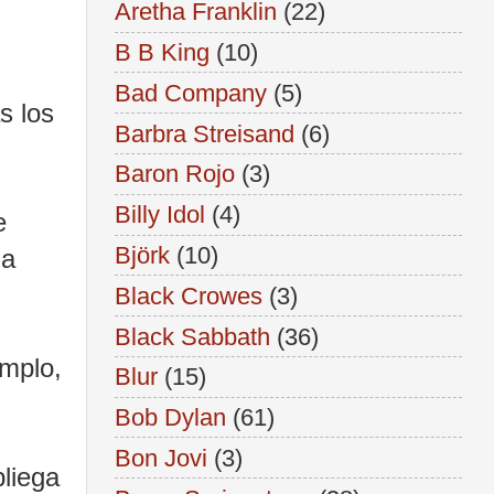
Aretha Franklin
(22)
B B King
(10)
Bad Company
(5)
s los
Barbra Streisand
(6)
Baron Rojo
(3)
Billy Idol
(4)
e
Björk
(10)
 a
Black Crowes
(3)
Black Sabbath
(36)
emplo,
Blur
(15)
Bob Dylan
(61)
Bon Jovi
(3)
pliega