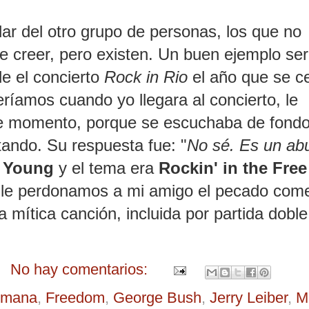
ar del otro grupo de personas, los que no
 de creer, pero existen. Un buen ejemplo se
e el concierto
Rock in Rio
el año que se c
íamos cuando yo llegara al concierto, le
e momento, porque se escuchaba de fondo
tando. Su respuesta fue: "
No sé. Es un ab
l Young
y el tema era
Rockin' in the Free
, le perdonamos a mi amigo el pecado come
mítica canción, incluida por partida doble
No hay comentarios:
semana
,
Freedom
,
George Bush
,
Jerry Leiber
,
M