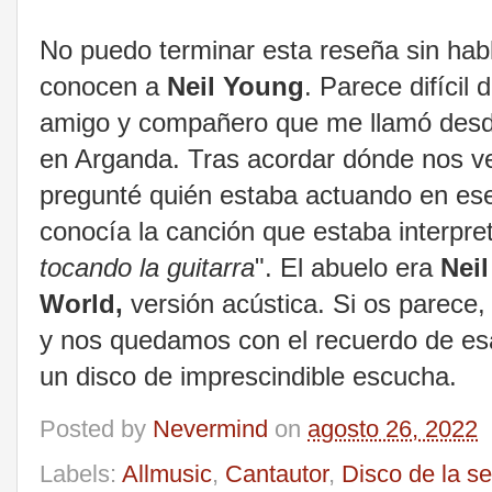
No puedo terminar esta reseña sin habl
conocen a
Neil Young
. Parece difícil
amigo y compañero que me llamó desd
en Arganda. Tras acordar dónde nos ver
pregunté quién estaba actuando en es
conocía la canción que estaba interpre
tocando la guitarra
". El abuelo era
Nei
World,
versión acústica. Si os parece
y nos quedamos con el recuerdo de esa 
un disco de imprescindible escucha.
Posted by
Nevermind
on
agosto 26, 2022
Labels:
Allmusic
,
Cantautor
,
Disco de la 