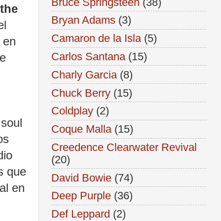
Bruce Springsteen
(38)
 the
Bryan Adams
(3)
el
Camaron de la Isla
(5)
e en
Carlos Santana
(15)
ue
Charly Garcia
(8)
Chuck Berry
(15)
Coldplay
(2)
 soul
Coque Malla
(15)
os
Creedence Clearwater Revival
dio
(20)
as que
David Bowie
(74)
al en
Deep Purple
(36)
Def Leppard
(2)