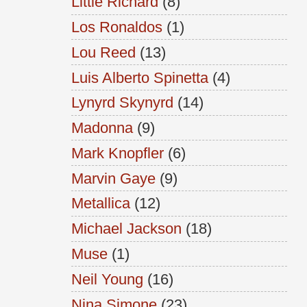
Little Richard
(8)
Los Ronaldos
(1)
Lou Reed
(13)
Luis Alberto Spinetta
(4)
Lynyrd Skynyrd
(14)
Madonna
(9)
Mark Knopfler
(6)
Marvin Gaye
(9)
Metallica
(12)
Michael Jackson
(18)
Muse
(1)
Neil Young
(16)
Nina Simone
(23)