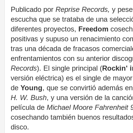
Publicado por
Reprise Records,
y pese 
escucha que se trataba de una selecci
diferentes proyectos,
Freedom
cosechó
positivas y supuso un renacimiento co
tras una década de fracasos comercial
enfrentamientos con su anterior discogr
Records
). El single principal (
Rockin' i
versión eléctrica) es el single de mayor
de
Young
, que se convirtió además en
H. W. Bush
, y una versión de la canción
película de
Michael Moore
Fahrenheit 
cosechando también buenos resultados a
disco.