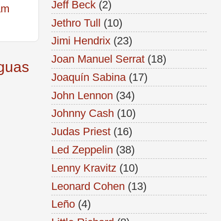
Jeff Beck
(2)
am
Jethro Tull
(10)
Jimi Hendrix
(23)
Joan Manuel Serrat
(18)
iguas
Joaquín Sabina
(17)
John Lennon
(34)
Johnny Cash
(10)
Judas Priest
(16)
Led Zeppelin
(38)
Lenny Kravitz
(10)
Leonard Cohen
(13)
Leño
(4)