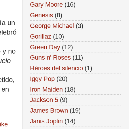
Gary Moore
(16)
Genesis
(8)
ría un
George Michael
(3)
elebró
Gorillaz
(10)
Green Day
(12)
 y no
Guns n' Roses
(11)
uelo
Héroes del silencio
(1)
Iggy Pop
(20)
tido,
 en
Iron Maiden
(18)
Jackson 5
(9)
James Brown
(19)
Janis Joplin
(14)
ike