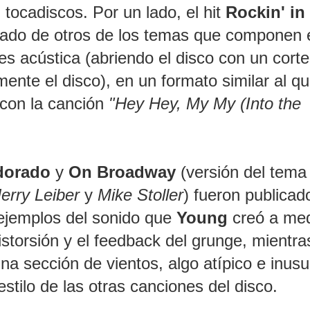
 tocadiscos. Por un lado, el hit
Rockin' in
ado de otros de los temas que componen 
es acústica (abriendo el disco con un cort
mente el disco), en un formato similar al q
con la canción
"Hey Hey, My My (Into the
dorado
y
On Broadway
(versión del tema
erry Leiber
y
Mike Stoller
) fueron publicad
 ejemplos del sonido que
Young
creó a me
distorsión y el feedback del grunge, mientr
na sección de vientos, algo atípico e inusu
 estilo de las otras canciones del disco.