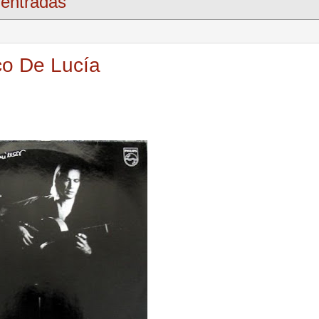
entradas
co De Lucía