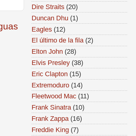
Dire Straits
(20)
Duncan Dhu
(1)
iguas
Eagles
(12)
El último de la fila
(2)
Elton John
(28)
Elvis Presley
(38)
Eric Clapton
(15)
Extremoduro
(14)
Fleetwood Mac
(11)
Frank Sinatra
(10)
Frank Zappa
(16)
Freddie King
(7)