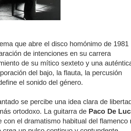
 tema que abre el disco homónimo de 1981
aración de intenciones en su carrera
miento de su mítico sexteto y una auténtic
poración del bajo, la flauta, la percusión
efine el sonido del género.
 cantado se percibe una idea clara de liberta
más ortodoxo. La guitarra de
Paco De Luc
pe con el dramatismo habitual del flamenco
o crea un pulso continuo y contundente,