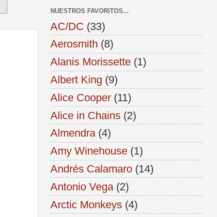
NUESTROS FAVORITOS...
AC/DC
(33)
Aerosmith
(8)
Alanis Morissette
(1)
Albert King
(9)
Alice Cooper
(11)
Alice in Chains
(2)
Almendra
(4)
Amy Winehouse
(1)
Andrés Calamaro
(14)
Antonio Vega
(2)
Arctic Monkeys
(4)