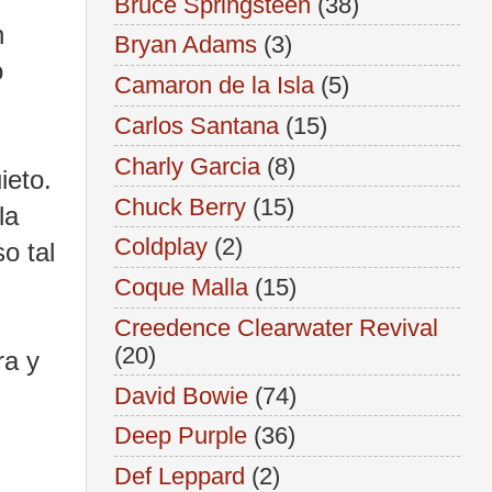
Bruce Springsteen
(38)
n
Bryan Adams
(3)
o
Camaron de la Isla
(5)
Carlos Santana
(15)
Charly Garcia
(8)
ieto.
Chuck Berry
(15)
la
Coldplay
(2)
o tal
Coque Malla
(15)
Creedence Clearwater Revival
(20)
ra y
David Bowie
(74)
Deep Purple
(36)
Def Leppard
(2)