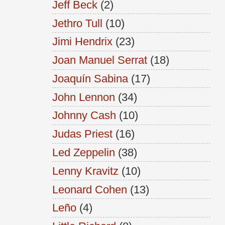
Jeff Beck
(2)
Jethro Tull
(10)
Jimi Hendrix
(23)
Joan Manuel Serrat
(18)
Joaquín Sabina
(17)
John Lennon
(34)
Johnny Cash
(10)
Judas Priest
(16)
Led Zeppelin
(38)
Lenny Kravitz
(10)
Leonard Cohen
(13)
Leño
(4)