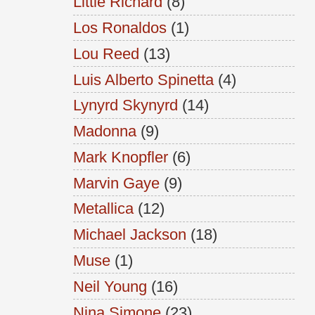
Little Richard
(8)
Los Ronaldos
(1)
Lou Reed
(13)
Luis Alberto Spinetta
(4)
Lynyrd Skynyrd
(14)
Madonna
(9)
Mark Knopfler
(6)
Marvin Gaye
(9)
Metallica
(12)
Michael Jackson
(18)
Muse
(1)
Neil Young
(16)
Nina Simone
(23)