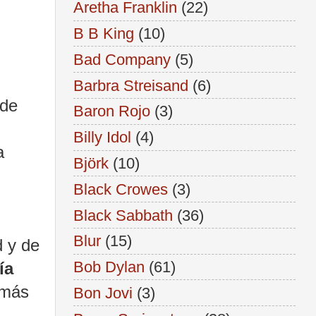
Aretha Franklin
(22)
B B King
(10)
Bad Company
(5)
Barbra Streisand
(6)
 de
Baron Rojo
(3)
Billy Idol
(4)
a
Björk
(10)
Black Crowes
(3)
Black Sabbath
(36)
Blur
(15)
d y de
Bob Dylan
(61)
ía
 más
Bon Jovi
(3)