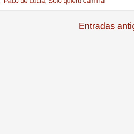
,
Paco de Lucia
,
Solo quiero caminar
Entradas ant