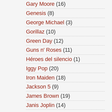
Gary Moore
(16)
Genesis
(8)
George Michael
(3)
Gorillaz
(10)
Green Day
(12)
Guns n' Roses
(11)
Héroes del silencio
(1)
Iggy Pop
(20)
Iron Maiden
(18)
Jackson 5
(9)
James Brown
(19)
Janis Joplin
(14)