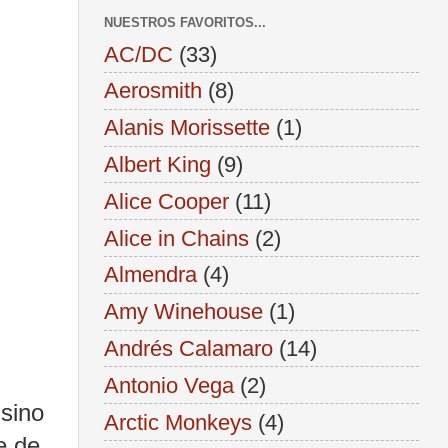
NUESTROS FAVORITOS...
AC/DC
(33)
Aerosmith
(8)
Alanis Morissette
(1)
Albert King
(9)
Alice Cooper
(11)
Alice in Chains
(2)
Almendra
(4)
Amy Winehouse
(1)
Andrés Calamaro
(14)
Antonio Vega
(2)
 sino
Arctic Monkeys
(4)
e de