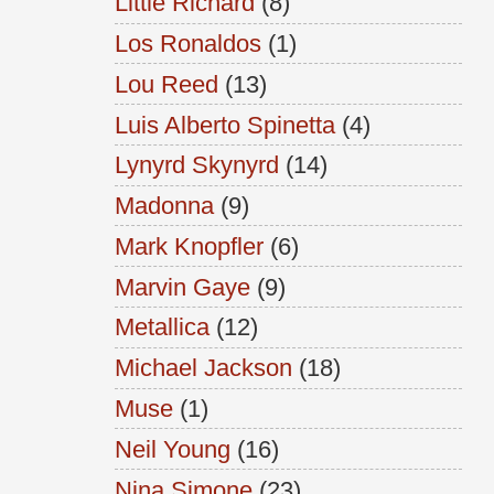
Little Richard
(8)
Los Ronaldos
(1)
Lou Reed
(13)
Luis Alberto Spinetta
(4)
Lynyrd Skynyrd
(14)
Madonna
(9)
Mark Knopfler
(6)
Marvin Gaye
(9)
Metallica
(12)
Michael Jackson
(18)
Muse
(1)
Neil Young
(16)
Nina Simone
(23)