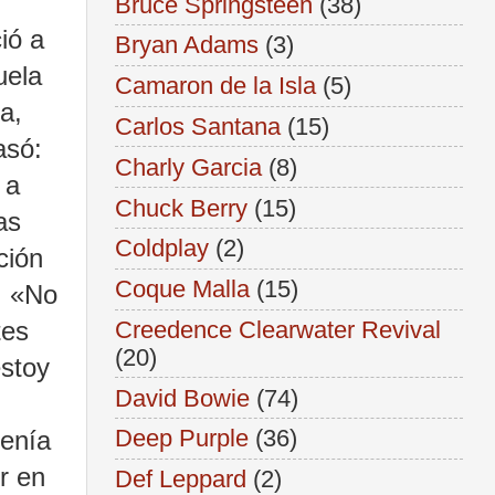
Bruce Springsteen
(38)
ió a
Bryan Adams
(3)
uela
Camaron de la Isla
(5)
a,
Carlos Santana
(15)
asó:
Charly Garcia
(8)
 a
Chuck Berry
(15)
as
Coldplay
(2)
ción
Coque Malla
(15)
. «No
tes
Creedence Clearwater Revival
(20)
estoy
David Bowie
(74)
Deep Purple
(36)
tenía
r en
Def Leppard
(2)