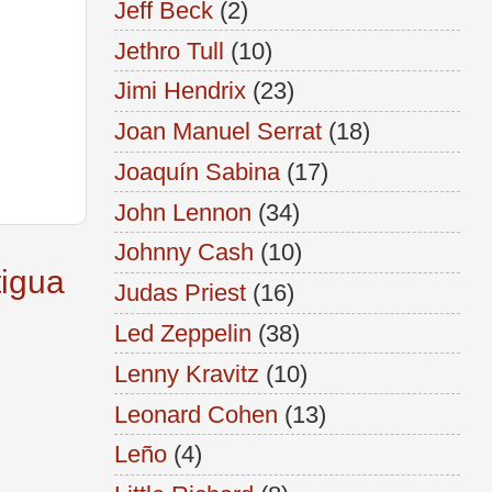
Jeff Beck
(2)
Jethro Tull
(10)
Jimi Hendrix
(23)
Joan Manuel Serrat
(18)
Joaquín Sabina
(17)
John Lennon
(34)
Johnny Cash
(10)
tigua
Judas Priest
(16)
Led Zeppelin
(38)
Lenny Kravitz
(10)
Leonard Cohen
(13)
Leño
(4)