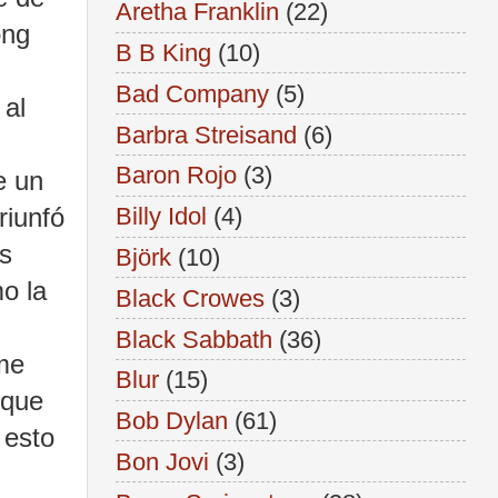
Aretha Franklin
(22)
ong
B B King
(10)
Bad Company
(5)
 al
Barbra Streisand
(6)
Baron Rojo
(3)
e un
riunfó
Billy Idol
(4)
es
Björk
(10)
mo la
Black Crowes
(3)
Black Sabbath
(36)
 me
Blur
(15)
 que
Bob Dylan
(61)
 esto
Bon Jovi
(3)