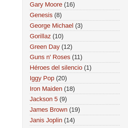
Gary Moore
(16)
Genesis
(8)
George Michael
(3)
Gorillaz
(10)
Green Day
(12)
Guns n' Roses
(11)
Héroes del silencio
(1)
Iggy Pop
(20)
Iron Maiden
(18)
Jackson 5
(9)
James Brown
(19)
Janis Joplin
(14)