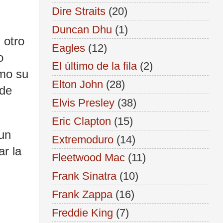
Dire Straits
(20)
Duncan Dhu
(1)
 otro
Eagles
(12)
o
El último de la fila
(2)
omo su
Elton John
(28)
 de
Elvis Presley
(38)
Eric Clapton
(15)
 un
Extremoduro
(14)
r la
Fleetwood Mac
(11)
Frank Sinatra
(10)
Frank Zappa
(16)
Freddie King
(7)