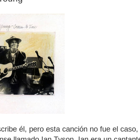
cribe él, pero esta canción no fue el caso,
ense llamado Ian Tyson. Ian era un cantant