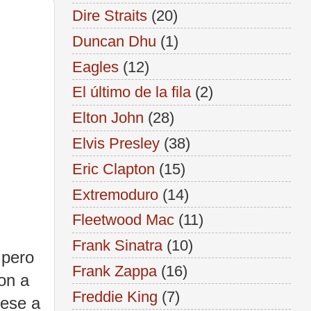
Dire Straits
(20)
Duncan Dhu
(1)
Eagles
(12)
El último de la fila
(2)
Elton John
(28)
Elvis Presley
(38)
Eric Clapton
(15)
Extremoduro
(14)
Fleetwood Mac
(11)
Frank Sinatra
(10)
 pero
Frank Zappa
(16)
on a
Freddie King
(7)
Pese a