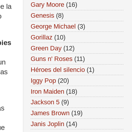
Gary Moore
(16)
e la
Genesis
(8)
o
George Michael
(3)
Gorillaz
(10)
ies
Green Day
(12)
Guns n' Roses
(11)
un
Héroes del silencio
(1)
tas
Iggy Pop
(20)
Iron Maiden
(18)
Jackson 5
(9)
as
James Brown
(19)
Janis Joplin
(14)
ue