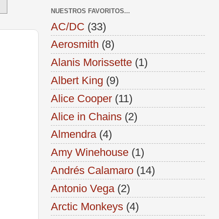
NUESTROS FAVORITOS...
AC/DC
(33)
Aerosmith
(8)
Alanis Morissette
(1)
Albert King
(9)
Alice Cooper
(11)
Alice in Chains
(2)
Almendra
(4)
Amy Winehouse
(1)
Andrés Calamaro
(14)
Antonio Vega
(2)
Arctic Monkeys
(4)