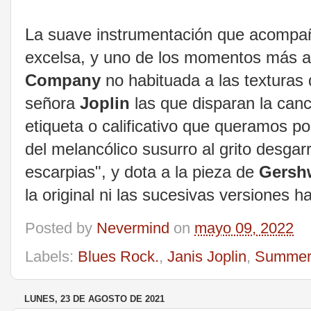
La suave instrumentación que acompa
excelsa, y uno de los momentos más 
Company
no habituada a las texturas 
señora
Joplin
las que disparan la canci
etiqueta o calificativo que queramos p
del melancólico susurro al grito desgar
escarpias", y dota a la pieza de
Gersh
la original ni las sucesivas versiones h
Posted by
Nevermind
on
mayo 09, 2022
Labels:
Blues Rock.
,
Janis Joplin
,
Summer
LUNES, 23 DE AGOSTO DE 2021