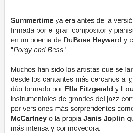
Summertime
ya era antes de la versi
firmada por el gran compositor y piani
en un poema de
DuBose Heyward
y 
"
Porgy and Bess
".
Muchos han sido los artistas que se la
desde los cantantes más cercanos al
dúo formado por
Ella Fitzgerald
y
Lou
instrumentales de grandes del jazz c
por versiones más sorprendentes com
McCartney
o la propia
Janis Joplin
q
más
intensa y conmovedora.