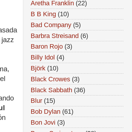
Aretha Franklin
(22)
B B King
(10)
Bad Company
(5)
basada
Barbra Streisand
(6)
 jazz
Baron Rojo
(3)
Billy Idol
(4)
Björk
(10)
ma,
el
Black Crowes
(3)
Black Sabbath
(36)
nando
Blur
(15)
ul
Bob Dylan
(61)
ón
Bon Jovi
(3)