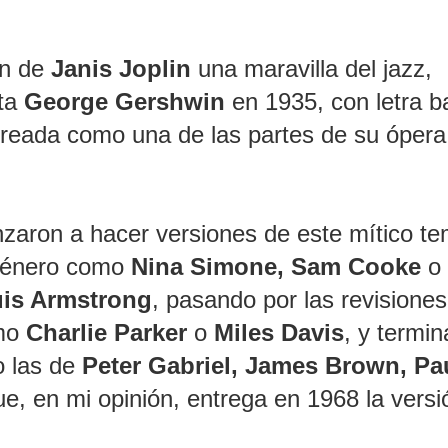
ón de
Janis Joplin
una maravilla del jazz,
sta
George Gershwin
en 1935, con letra 
creada como una de las partes de su ópera
nzaron a hacer versiones de este mítico te
 género como
Nina Simone, Sam Cooke
o 
is Armstrong
, pasando por las revisiones
omo
Charlie Parker
o
Miles Davis
, y termi
o las de
Peter Gabriel, James Brown, Pa
ue,
en mi opinión, entrega en 1968 la versi