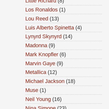
Little Richard
(8)
Los Ronaldos
(1)
Lou Reed
(13)
Luis Alberto Spinetta
(4)
Lynyrd Skynyrd
(14)
Madonna
(9)
Mark Knopfler
(6)
Marvin Gaye
(9)
Metallica
(12)
Michael Jackson
(18)
Muse
(1)
Neil Young
(16)
Nina Simone
(23)