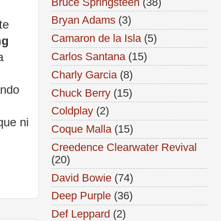
Bruce Springsteen
(38)
Bryan Adams
(3)
te
Camaron de la Isla
(5)
ng
a
Carlos Santana
(15)
Charly Garcia
(8)
ando
Chuck Berry
(15)
Coldplay
(2)
que ni
Coque Malla
(15)
Creedence Clearwater Revival
(20)
David Bowie
(74)
Deep Purple
(36)
Def Leppard
(2)