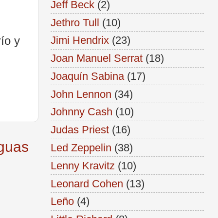
Jeff Beck
(2)
Jethro Tull
(10)
río y
Jimi Hendrix
(23)
Joan Manuel Serrat
(18)
Joaquín Sabina
(17)
John Lennon
(34)
Johnny Cash
(10)
Judas Priest
(16)
iguas
Led Zeppelin
(38)
Lenny Kravitz
(10)
Leonard Cohen
(13)
Leño
(4)