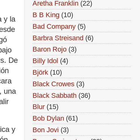
Aretha Franklin
(22)
B B King
(10)
 y la
Bad Company
(5)
desde
Barbra Streisand
(6)
gó
Baron Rojo
(3)
bajo
es. De
Billy Idol
(4)
ión
Björk
(10)
cara
Black Crowes
(3)
, una
Black Sabbath
(36)
lir
Blur
(15)
Bob Dylan
(61)
ica y
Bon Jovi
(3)
ión