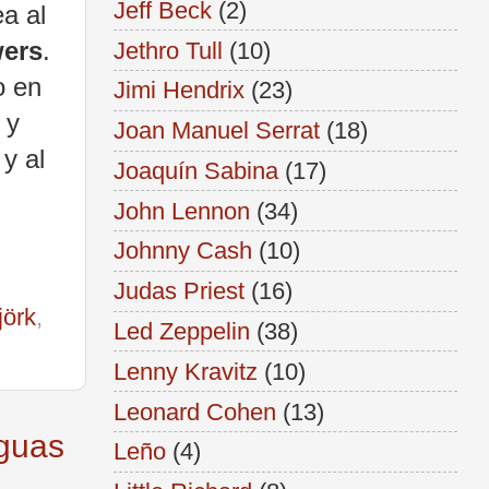
Jeff Beck
(2)
a al
wers
.
Jethro Tull
(10)
o en
Jimi Hendrix
(23)
 y
Joan Manuel Serrat
(18)
y al
Joaquín Sabina
(17)
John Lennon
(34)
Johnny Cash
(10)
Judas Priest
(16)
jörk
,
Led Zeppelin
(38)
Lenny Kravitz
(10)
Leonard Cohen
(13)
iguas
Leño
(4)