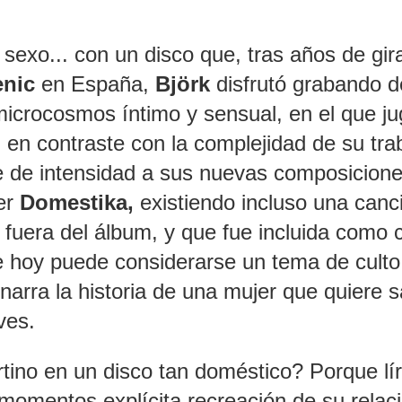
xo... con un disco que, tras años de gira
nic
en España,
Björk
disfrutó grabando 
icrocosmos íntimo y sensual, en el que ju
o, en contraste con la complejidad de su tra
ice de intensidad a sus nuevas composicion
ser
Domestika,
existiendo incluso una canc
fuera del álbum, y que fue incluida como 
de hoy puede considerarse un tema de culto
narra la historia de una mujer que quiere sa
ves.
ino en un disco tan doméstico? Porque lír
momentos explícita recreación de su relac