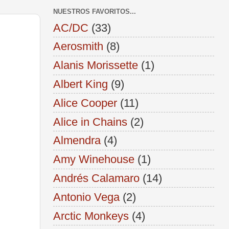
NUESTROS FAVORITOS...
AC/DC
(33)
Aerosmith
(8)
Alanis Morissette
(1)
Albert King
(9)
Alice Cooper
(11)
Alice in Chains
(2)
Almendra
(4)
Amy Winehouse
(1)
Andrés Calamaro
(14)
Antonio Vega
(2)
Arctic Monkeys
(4)