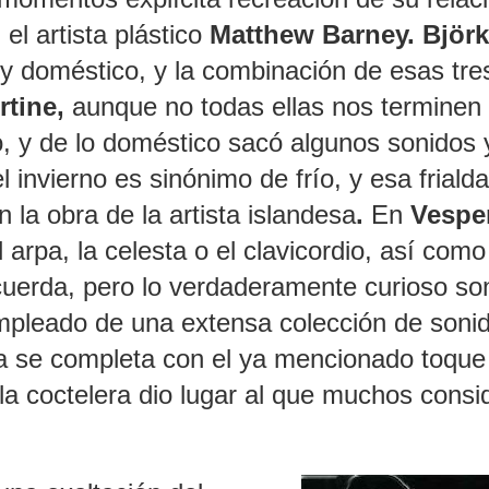
el artista plástico
Matthew Barney.
Björk
 y doméstico, y la combinación de esas tre
rtine,
aunque no todas ellas nos terminen
, y de lo doméstico sacó algunos sonidos 
 invierno es sinónimo de frío, y esa friald
 la obra de la artista islandesa
.
En
Vesper
rpa, la celesta o el clavicordio, así com
cuerda, pero lo verdaderamente curioso so
ampleado de una extensa colección de soni
a se completa con el ya mencionado toque
 la coctelera dio lugar al que muchos consi