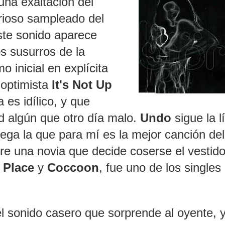
una exaltación del
urioso sampleado del
Este sonido aparece
os susurros de la
o inicial en explícita
 optimista
It's Not Up
 es idílico, y que
d algún que otro día malo.
Undo
sigue la l
llega la que para mí es la mejor canción del
re una novia que decide coserse el vestid
 Place
y
Coccoon
, fue uno de los singles 
l sonido casero que sorprende al oyente, y