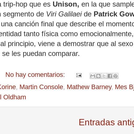
a trip-hop que es
Unison,
en la que sample
un segmento de
Viri Galilaei
de
Patrick Go
 una canción final que describe el moment
 entidad tanto física como emocionalmente,
 principio, viene a demostrar que al sexo 
 se les puedan comparar.
No hay comentarios:
orine
,
Martin Console
,
Mathew Barney
,
Mes B
ll Oldham
Entradas ant