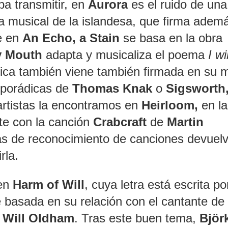
ba transmitir, en
Aurora
es el ruido de una
ra musical de la islandesa, que firma adem
ue en
An Echo, a Stain
se basa en la obra
y Mouth
adapta y musicaliza el poema
I wil
ica también viene también firmada en su 
sporádicas de
Thomas Knak
o
Sigsworth
artistas la encontramos en
Heirloom,
en l
te con la canción
Crabcraft
de
Martin
s de reconocimiento de canciones devuel
rla.
 en
Harm of Will
, cuya letra está escrita po
basada en su relación con el cantante de
o
Will Oldham
. Tras este buen tema,
Björ