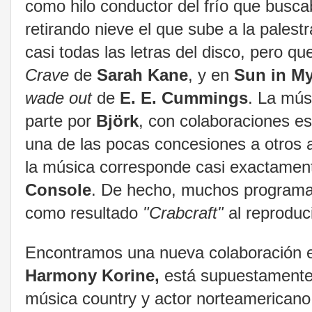
como hilo conductor del frío que busca
retirando nieve el que sube a la palest
casi todas las letras del disco, pero q
Crave
de
Sarah Kane
, y en
Sun in M
wade out
de
E. E. Cummings
. La mús
parte por
Björk
, con colaboraciones e
una de las pocas concesiones a otros 
la música corresponde casi exactamen
Console
. De hecho, muchos programa
como resultado
"Crabcraft"
al reproduci
Encontramos una nueva colaboración
Harmony Korine,
está supuestamente 
música country y actor norteamerican