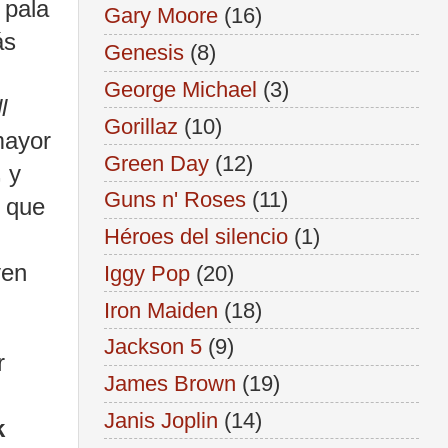
 pala
Gary Moore
(16)
ás
Genesis
(8)
George Michael
(3)
l
Gorillaz
(10)
mayor
Green Day
(12)
,
y
Guns n' Roses
(11)
a que
Héroes del silencio
(1)
ven
Iggy Pop
(20)
Iron Maiden
(18)
Jackson 5
(9)
r
James Brown
(19)
Janis Joplin
(14)
k