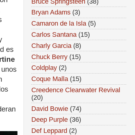
Bruce Springsteen
(38)
Bryan Adams
(3)
s
Camaron de la Isla
(5)
Carlos Santana
(15)
y
Charly Garcia
(8)
ad es
Chuck Berry
(15)
tine
Coldplay
(2)
o unos
Coque Malla
(15)
n
dos
Creedence Clearwater Revival
(20)
David Bowie
(74)
deran
Deep Purple
(36)
Def Leppard
(2)