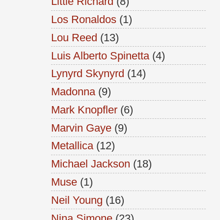
Little Richard
(8)
Los Ronaldos
(1)
Lou Reed
(13)
Luis Alberto Spinetta
(4)
Lynyrd Skynyrd
(14)
Madonna
(9)
Mark Knopfler
(6)
Marvin Gaye
(9)
Metallica
(12)
Michael Jackson
(18)
Muse
(1)
Neil Young
(16)
Nina Simone
(23)