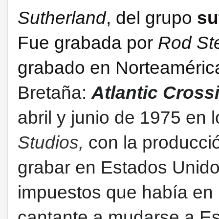
Sutherland
, del grupo
su
F
ue grabada por
Rod St
grabado en Norteamérica
Bretaña:
Atlantic Cross
abril y junio de 1975 en 
Studios,
con la producci
grabar en Estados Unidos
impuestos que había en 
cantante a mudarse a E