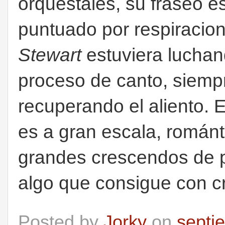
orquestales, su fraseo e
puntuado por respiracio
Stewart
estuviera luchand
proceso de canto, siem
recuperando el aliento. E
es a gran escala, románt
grandes crescendos de po
algo que consigue con c
Posted by
Jorky
on
septi